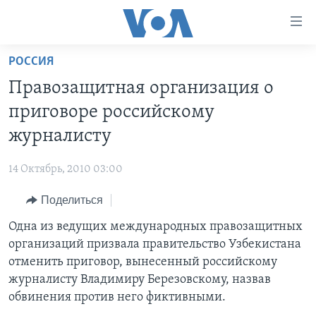
Линки
доступности
Перейти
РОССИЯ
на
ГЛАВНОЕ
Правозащитная организация о
основной
ПРОГРАММЫ
контент
приговоре российскому
ПРОЕКТЫ
Перейти
АМЕРИКА
журналисту
к
ЭКСПЕРТИЗА
НОВОСТИ ЗА МИНУТУ
УЧИМ АНГЛИЙСКИЙ
основной
14 Октябрь, 2010 03:00
ИНТЕРВЬЮ
ИТОГИ
НАША АМЕРИКАНСКАЯ ИСТОРИЯ
навигации
Перейти
Поделиться
ФАКТЫ ПРОТИВ ФЕЙКОВ
ПОЧЕМУ ЭТО ВАЖНО?
А КАК В АМЕРИКЕ?
в
Одна из ведущих международных правозащитных
ЗА СВОБОДУ ПРЕССЫ
ДИСКУССИЯ VOA
АРТЕФАКТЫ
поиск
организаций призвала правительство Узбекистана
УЧИМ АНГЛИЙСКИЙ
ДЕТАЛИ
АМЕРИКАНСКИЕ ГОРОДКИ
отменить приговор, вынесенный российскому
ВИДЕО
журналисту Владимиру Березовскому, назвав
НЬЮ-ЙОРК NEW YORK
ТЕСТЫ
обвинения против него фиктивными.
ПОДПИСКА НА НОВОСТИ
АМЕРИКА. БОЛЬШОЕ ПУТЕШЕСТВИЕ