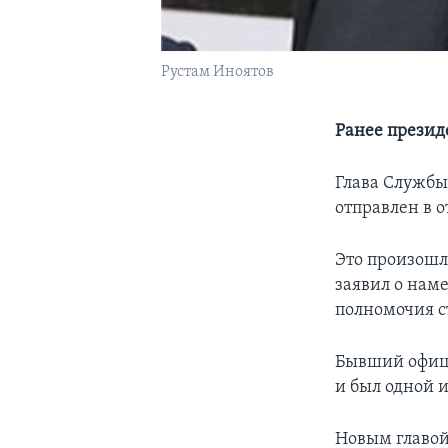
Рустам Иноятов
Ранее презид
Глава Службы
отправлен в о
Это произошл
заявил о нам
полномочия 
Бывший офице
и был одной 
Новым главой