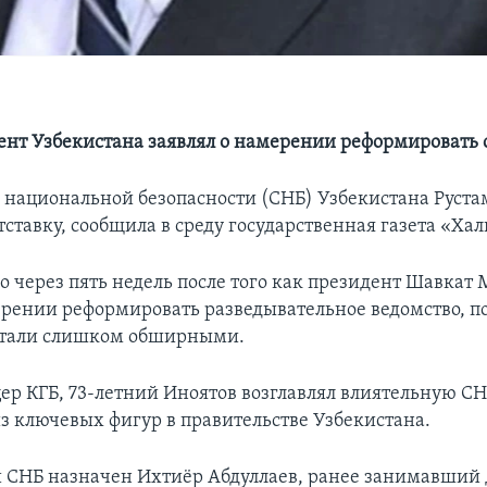
ент Узбекистана заявлял о намерении реформировать 
 национальной безопасности (СНБ) Узбекистана Руста
тставку, сообщила в среду государственная газета «Хал
о через пять недель после того как президент Шавкат
ерении реформировать разведывательное ведомство, по
стали слишком обширными.
р КГБ, 73-летний Иноятов возглавлял влиятельную СНБ
из ключевых фигур в правительстве Узбекистана.
 СНБ назначен Ихтиёр Абдуллаев, ранее занимавший