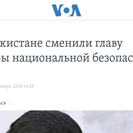
екистане сменили главу
ы национальной безопа
варь, 2018 14:28
ься