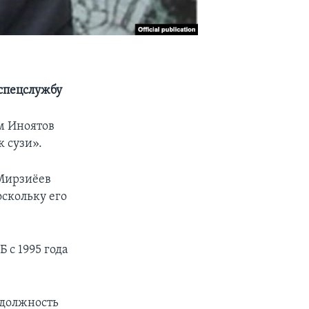
спецслужбу
м Иноятов
к сузи».
 Мирзиёев
скольку его
 с 1995 года
 должность