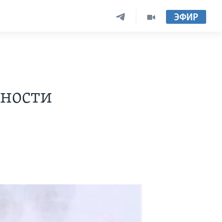
ЭФИР
сности