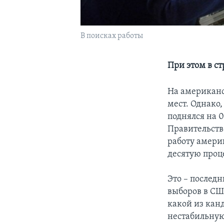
В поисках работы
При этом в ст
На американс
мест. Однако
поднялся на 0
Правительств
работу америк
десятую проц
Это – послед
выборов в СШ
какой из кан
нестабильную