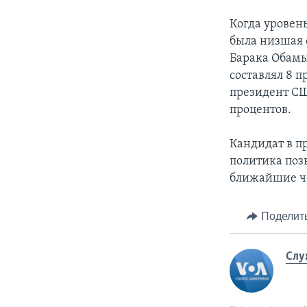
Когда уровень
была низшая 
Барака Обамы
составлял 8 
президент СШ
процентов.
Кандидат в п
политика позв
ближайшие че
Поделит
Слу