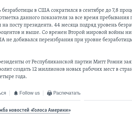
 безработицы в США сократился в сентябре до 7,8 проц
отметка данного показателя за все время пребывания
 на посту президента. 44 месяца подряд уровень безр
процентов и выше. Со времен Второй мировой войны ни
А не добивался переизбрания при уровне безработицы
резиденты от Республиканской партии Митт Ромни заяв
олит создать 12 миллионов новых рабочих мест в стра
тыре года.
ься
Follow us
Распечатать
жба новостей «Голоса Америки»