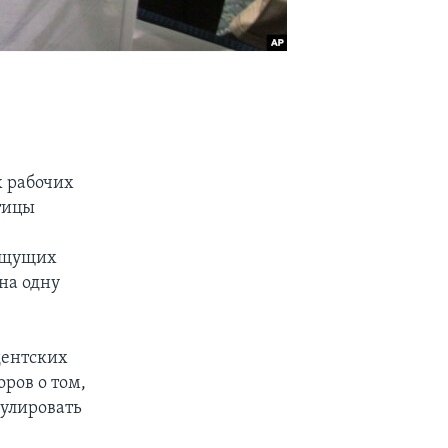
х рабочих
тицы
 ищущих
на одну
дентских
ров о том,
мулировать