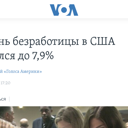
нь безработицы в США
ся до 7,9%
ей «Голоса Америки»
 17:20
ься