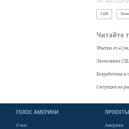
This item is part of
США
Эко
Читайте 
Убытки от «Сэн
Экономика США 
Безработица и
Ситуация на р
ГОЛОС АМЕРИКИ
ПРОЕКТ
О нас
Америка