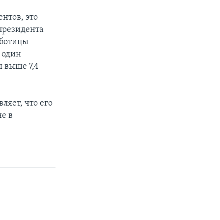
ентов, это
 президента
аботицы
 один
 выше 7,4
ляет, что его
не в