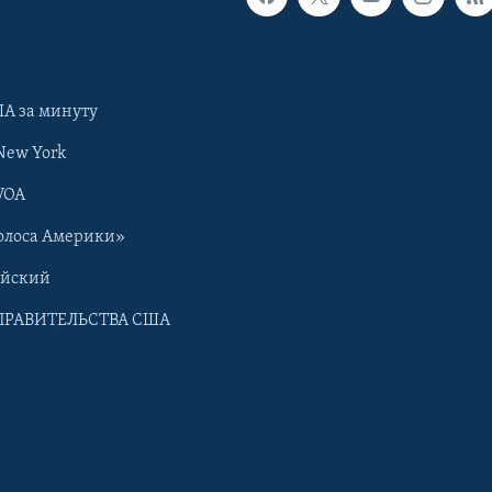
А за минуту
New York
VOA
олоса Америки»
ийский
ПРАВИТЕЛЬСТВА США