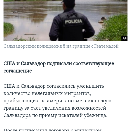
Learning English
СОЦИАЛЬНЫЕ СЕТИ
Сальвадорский полицейский на границе с Гватемалой
Языки
США и Сальвадор подписали соответствующее
соглашение
США и Сальвадор согласились уменьшить
количество нелегальных мигрантов,
прибывающих на американо-мексиканскую
границу за счет увеличения возможностей
Сальвадора по приему искателей убежища.
После подписания договора с министром