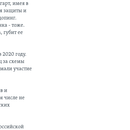
гарт, имея в
ля защиты и
допинг.
ка - тоже.
, губит ее
 2020 году.
ц за схемы
мали участие
в и
м числе не
ских
российской