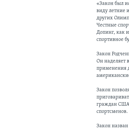
«Закон был и
виду летние и
других Олимп
Честные спор
Допинг, как и
спортивное бу
Закон Родчен
Он наделяет 
применения д
американские
Закон позвол
приговаривать
граждан США 
спортсменов.
Закон назван