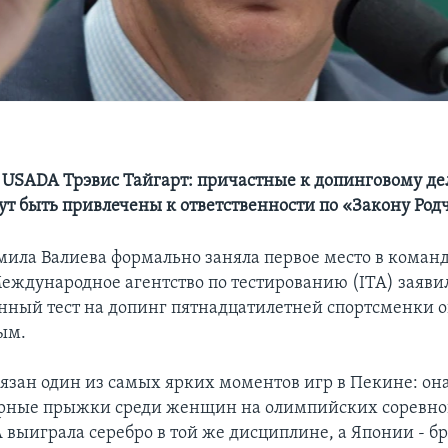
 USADA Трэвис Тайгарт: причастные к допинговому д
ут быть привлечены к ответственности по «Закону Род
мила Валиева формально заняла первое место в команд
еждународное агентство по тестированию (ITA) заявил
анный тест на допинг пятнадцатилетней спортсменки о
ым.
вязан один из самых ярких моментов игр в Пекине: она
ерные прыжки среди женщин на олимпийских соревно
выиграла серебро в той же дисциплине, а Японии - бр