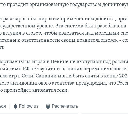
 что проводит организованную государством допингов
и разочарованы широким применением допинга, орг
осударственном уровне. Эта система была разоблачена 
кто вступил в сговор, чтобы издеваться над молодыми сп
лечены к ответственности своим правительством», - с
т.
портсмены на играх в Пекине не выступают под росси
ный гимн РФ не звучит ни на каких церемониях после
ле игр в Сочи. Санкции могли быть сняты в конце 2022
ого антидопингового агентства предупредил, что Росс
то произойдет автоматически.
ься
Follow us
Распечатать