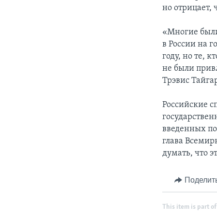
но отрицает,
«Многие был
в России на г
году, но те, 
не были прив
Трэвис Тайгар
Российские с
государствен
введенных пос
глава Всемирн
думать, что э
Поделит
This item is part of