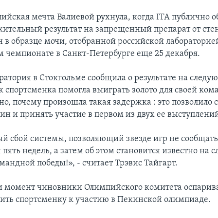
ийская мечта Валиевой рухнула, когда ITA публично об
жительный результат на запрещенный препарат от сте
 в образце мочи, отобранной российской лабораторие
 чемпионате в Санкт-Петербурге еще 25 декабря.
оратория в Стокгольме сообщила о результате на след
ак спортсменка помогла выиграть золото для своей ком
сно, почему произошла такая задержка : это позволило
ин и принять участие в первом из двух ее выступлени
ый сбой системы, позволяющий звезде игр не сообщать
 пять недель, а затем об этом становится известно на
мандной победы!», - считает Трэвис Тайгарт.
и момент чиновники Олимпийского комитета оспари
тить спортсменку к участию в Пекинской олимпиаде.