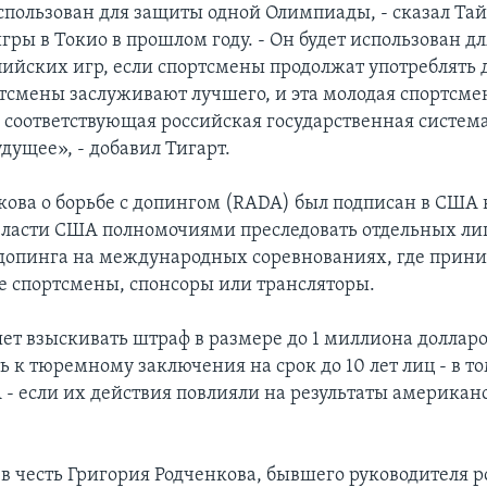
спользован для защиты одной Олимпиады, - сказал Тай
гры в Токио в прошлом году. - Он будет использован д
ийских игр, если спортсмены продолжат употреблять 
тсмены заслуживают лучшего, и эта молодая спортсмен
 соответствующая российская государственная система
дущее», - добавил Тигарт.
кова о борьбе с допингом (RADA) был подписан в США в
власти США полномочиями преследовать отдельных ли
опинга на международных соревнованиях, где прини
 спортсмены, спонсоры или трансляторы.
яет взыскивать штраф в размере до 1 миллиона долларо
 к тюремному заключения на срок до 10 лет лиц - в то
- если их действия повлияли на результаты американ
 в честь Григория Родченкова, бывшего руководителя 