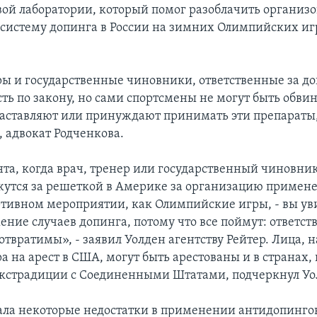
ой лаборатории, который помог разоблачить организ
 систему допинга в России на зимних Олимпийских игр
ры и государственные чиновники, ответственные за до
сть по закону, но сами спортсмены не могут быть обви
 заставляют или принуждают принимать эти препараты
 адвокат Родченкова.
нта, когда врач, тренер или государственный чиновни
жутся за решеткой в Америке за организацию примен
ртивном мероприятии, как Олимпийские игры, - вы ув
ние случаев допинга, потому что все поймут: ответст
твратимы», - заявил Уолден агентству Рейтер. Лица, 
а на арест в США, могут быть арестованы и в странах
экстрадиции с Соединенными Штатами, подчеркнул Уо
ала некоторые недостатки в применении антидопинго