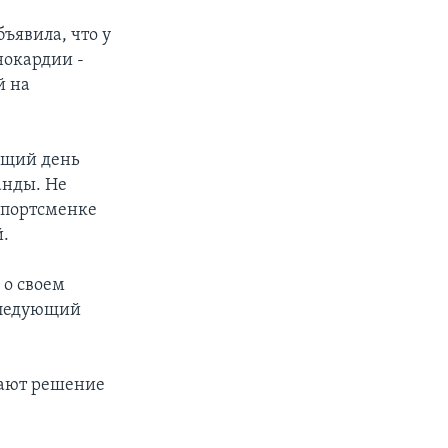
ъявила, что у
нокардии -
й на
ующий день
анды. Не
 спортсменке
й.
 о своем
 следующий
вают решение