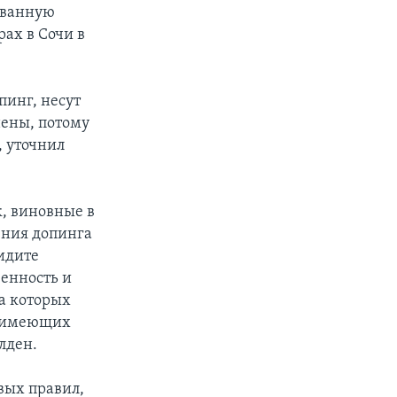
ованную
ах в Сочи в
пинг, несут
нены, потому
, уточнил
к, виновные в
ения допинга
идите
венность и
на которых
, имеющих
лден.
вых правил,