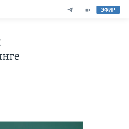
ЭФИР
к
инге