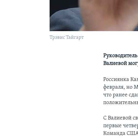
Трэвис Тайгарт
Руководитель
Валиевой мог
Россиянка Ка
февраля, но М
что ранее сд
положительн
C Валиевой с
первые четв
Команда США 