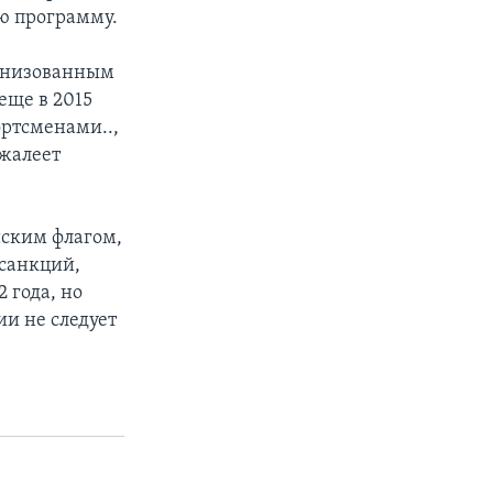
ую программу.
анизованным
еще в 2015
ортсменами..,
ожалеет
йским флагом,
 санкций,
 года, но
ии не следует