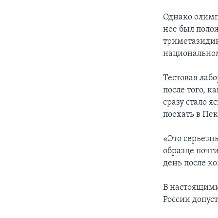
Однако олимп
нее был поло
триметазидин
национальном
Тестовая лаб
после того, к
сразу стало я
поехать в Пек
«Это серьезн
образце почти
день после ко
В настоящим
России допус