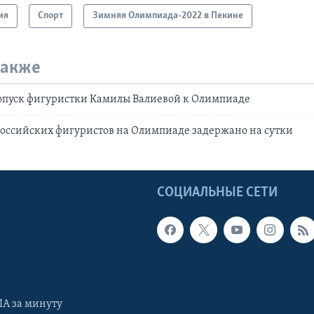
ия
Спорт
Зимняя Олимпиада-2022 в Пекине
также
опуск фигуристки Камилы Валиевой к Олимпиаде
оссийских фигуристов на Олимпиаде задержано на сутки
Ы
СОЦИАЛЬНЫЕ СЕТИ
А за минуту