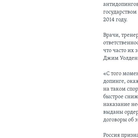
антидопингов
государством
2014 году.
Врачи, трене
ответственно
что часто их
Джим Уолден,
«С того моме
допинге, ока
на таком спо
быстрое сниже
наказание нео
выданы ордер
договоры об 
Россия призн