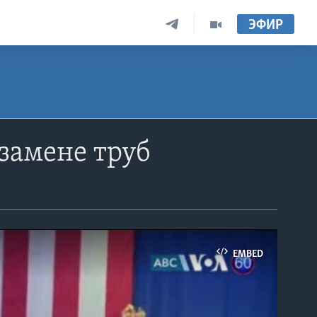
ЭФИР
замене труб
EMBED