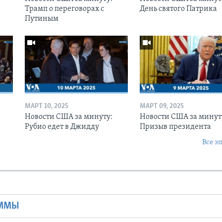
Трамп о переговорах с
День святого Патрика
Путиным
МАРТ 10, 2025
МАРТ 09, 2025
Новости США за минуту:
Новости США за минут
Рубио едет в Джидду
Призыв президента
Все э
Ы
АММЫ