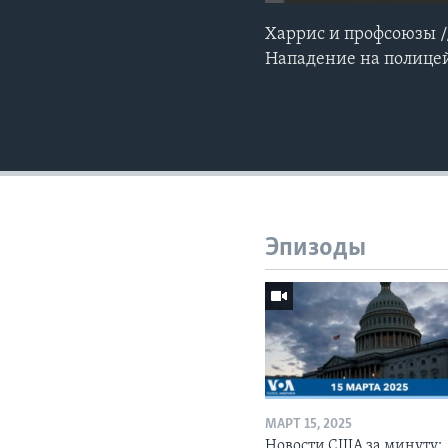
Харрис и профсоюзы /
Нападение на полицей
Эпизоды
МАРТ 15, 2025
Новости США за минуту: