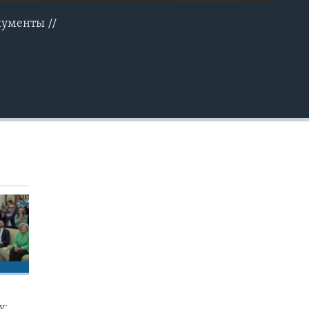
кументы //
EMBED
у: