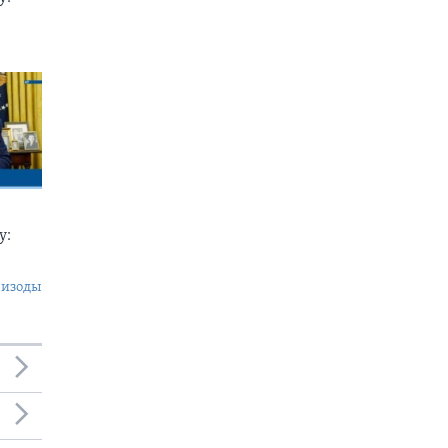
у:
пизоды