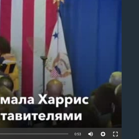
able
0:53