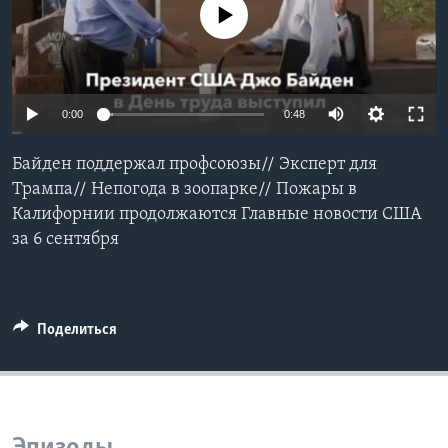
No media source currently available
Learning English
СОЦИАЛЬНЫЕ СЕТИ
0:00
0:48
Байден поддержал профсоюзы// Эксперт для
Языки
Трампа// Непогода в зоопарке// Пожары в
Калифорнии продолжаются Главные новости США
за 6 сентября
Поделиться