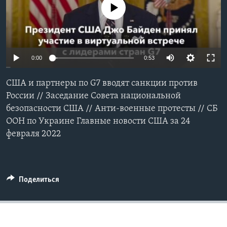
No media source currently available
Learning English
СОЦИАЛЬНЫЕ СЕТИ
0:00
0:53
США и партнеры по G7 вводят санкции против
Языки
России // Заседание Совета национальной
безопасности США // Анти-военные протесты // СБ
ООН по Украине Главные новости США за 24
февраля 2022
Поделиться