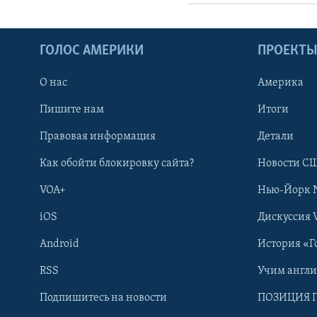
ГОЛОС АМЕРИКИ
ПРОЕКТ
О нас
Америка
Пишите нам
Итоги
Правовая информация
Детали
Как обойти блокировку сайта?
Новости СШ
VOA+
Нью-Йорк 
iOS
Дискуссия 
Android
История «Г
RSS
Учим англ
Learning English
Подпишитесь на новости
ПОЗИЦИЯ 