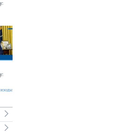
у:
у:
пизоды