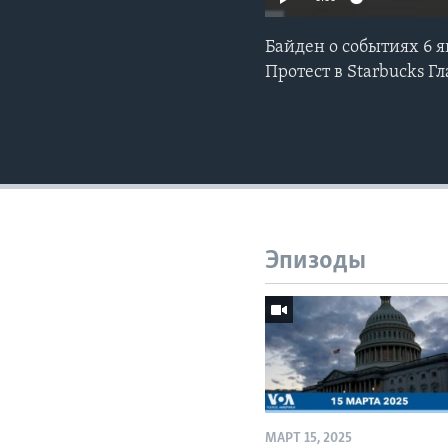
Байден о событиях 6 я
Протест в Starbucks Г
Эпизоды
МАРТ 15, 2025