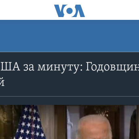
ША за минуту: Годовщин
й