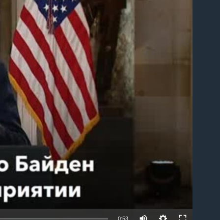
able
0:53