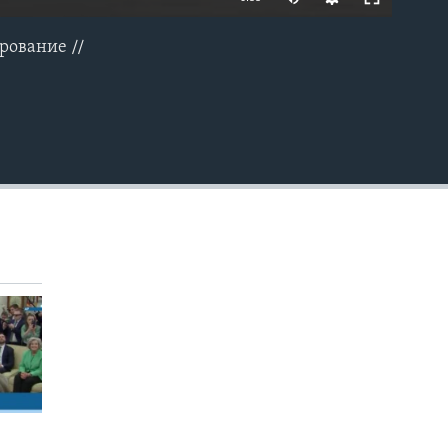
ирование //
EMBED