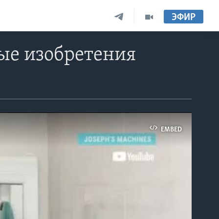
ЭФИР
ые изобретения
EMBED