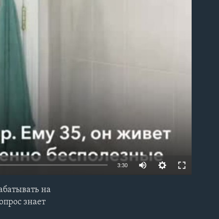
able
3:30
абатывать на
EMBED
опрос знает