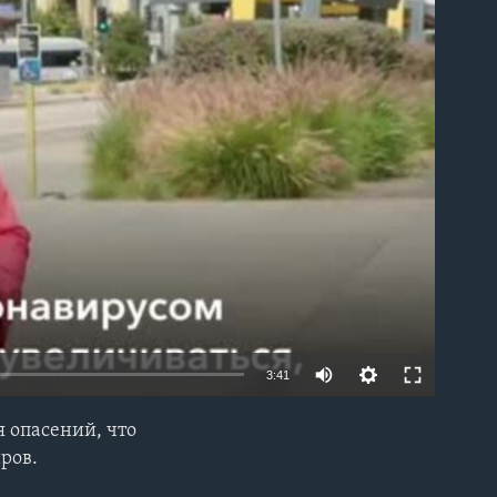
able
3:41
я опасений, что
EMBED
ров.