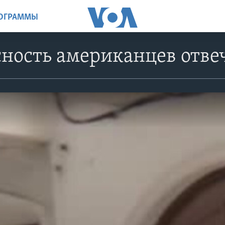
РОГРАММЫ
сность американцев отве