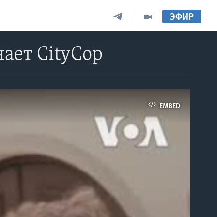
ЭФИР
чает CityCop
EMBED