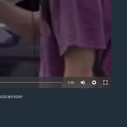
0:49
риложение
EMBED