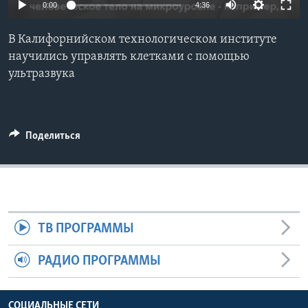
0:00
4:36
Learning English
В Калифорнийском технологическом институте
научились управлять клетками с помощью
СОЦИАЛЬНЫЕ СЕТИ
ультразвука
Языки
Поделиться
ТВ ПРОГРАММЫ
РАДИО ПРОГРАММЫ
СОЦИАЛЬНЫЕ СЕТИ