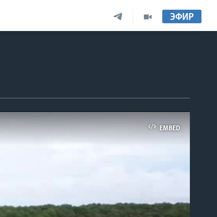
ЭФИР
EMBED