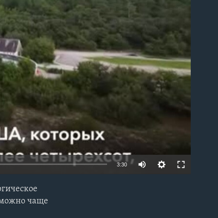
able
3:30
огическое
EMBED
 можно чаще