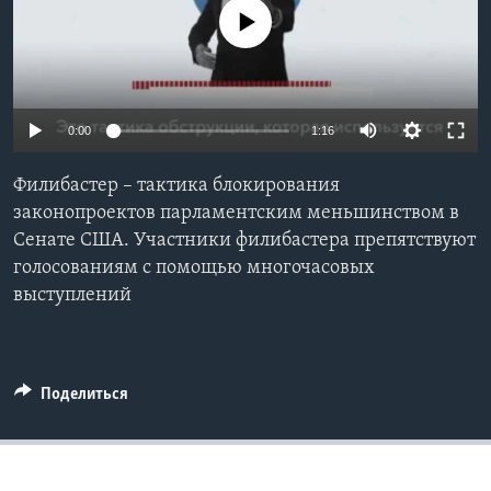
No media source currently available
Learning English
СОЦИАЛЬНЫЕ СЕТИ
0:00
1:16
Филибастер – тактика блокирования
Языки
законопроектов парламентским меньшинством в
Сенате США. Участники филибастера препятствуют
голосованиям с помощью многочасовых
выступлений
Поделиться