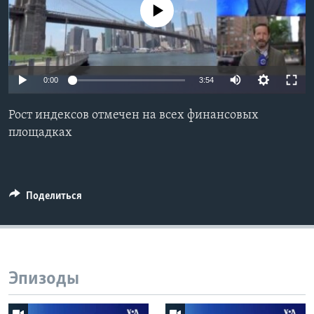
No media source currently available
Learning English
СОЦИАЛЬНЫЕ СЕТИ
0:00
3:54
Рост индексов отмечен на всех финансовых
Языки
площадках
Поделиться
Эпизоды