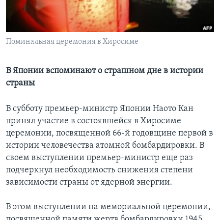
Learning English
Поминальная церемония в Хиросиме
СОЦИАЛЬНЫЕ СЕТИ
В Японии вспоминают о страшном дне в истории
страны
Языки
В субботу премьер-министр Японии Наото Кан
принял участие в состоявшейся в Хиросиме
церемонии, посвященной 66-й годовщине первой в
истории человечества атомной бомбардировки. В
своем выступлении премьер-министр еще раз
подчеркнул необходимость снижения степени
зависимости страны от ядерной энергии.
В этом выступлении на мемориальной церемонии,
посвященной памяти жертв бомбардировки 1945