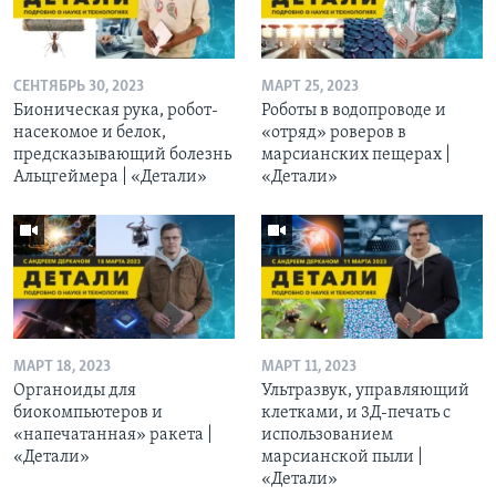
СЕНТЯБРЬ 30, 2023
МАРТ 25, 2023
Бионическая рука, робот-
Роботы в водопроводе и
насекомое и белок,
«отряд» роверов в
предсказывающий болезнь
марсианских пещерах |
Альцгеймера | «Детали»
«Детали»
МАРТ 18, 2023
МАРТ 11, 2023
Органоиды для
Ультразвук, управляющий
биокомпьютеров и
клетками, и 3Д-печать c
«напечатанная» ракета |
использованием
«Детали»
марсианской пыли |
«Детали»