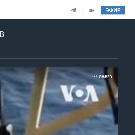
ЭФИР
в
EMBED