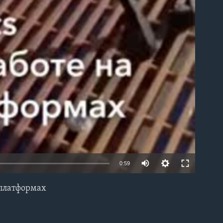
0:59
 платформах
EMBED