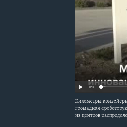
0:00
Километры конвейерн
громадная «роботорук
из центров распредел