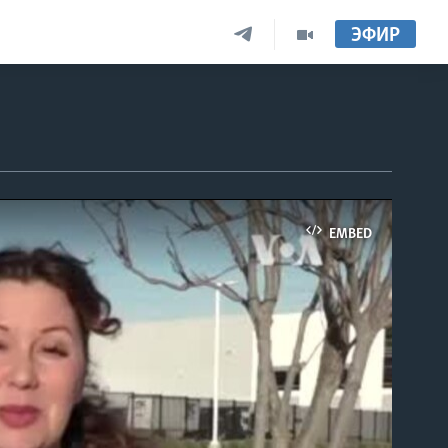
ЭФИР
EMBED