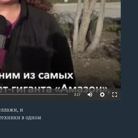
able
3:17
еллажи, и
EMBED
техники в одном