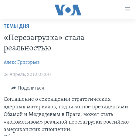
Линки
доступности
Перейти
ТЕМЫ ДНЯ
на
ГЛАВНОЕ
«Перезагрузка» стала
основной
ПРОГРАММЫ
контент
реальностью
ПРОЕКТЫ
Перейти
АМЕРИКА
к
Алекс Григорьев
ЭКСПЕРТИЗА
НОВОСТИ ЗА МИНУТУ
УЧИМ АНГЛИЙСКИЙ
основной
26 Апрель, 2010 03:00
ИНТЕРВЬЮ
ИТОГИ
НАША АМЕРИКАНСКАЯ ИСТОРИЯ
навигации
Перейти
ФАКТЫ ПРОТИВ ФЕЙКОВ
ПОЧЕМУ ЭТО ВАЖНО?
А КАК В АМЕРИКЕ?
Поделиться
в
ЗА СВОБОДУ ПРЕССЫ
ДИСКУССИЯ VOA
АРТЕФАКТЫ
Соглашение о сокращении стратегических
поиск
ядерных материалов, подписанное президентами
УЧИМ АНГЛИЙСКИЙ
ДЕТАЛИ
АМЕРИКАНСКИЕ ГОРОДКИ
Обамой и Медведевым в Праге, может стать
ВИДЕО
НЬЮ-ЙОРК NEW YORK
ТЕСТЫ
«локомотивом» реальной перезагрузки российско-
американских отношений.
ПОДПИСКА НА НОВОСТИ
АМЕРИКА. БОЛЬШОЕ ПУТЕШЕСТВИЕ