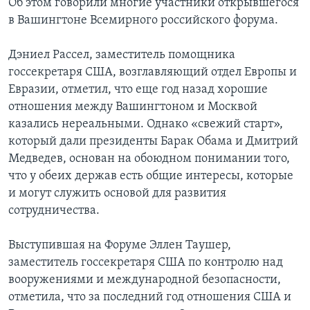
Об этом говорили многие участники открывшегося
в Вашингтоне Всемирного российского форума.
Learning English
Дэниел Рассел, заместитель помощника
СОЦИАЛЬНЫЕ СЕТИ
госсекретаря США, возглавляющий отдел Европы и
Евразии, отметил, что еще год назад хорошие
отношения между Вашингтоном и Москвой
казались нереальными. Однако «свежий старт»,
Языки
который дали президенты Барак Обама и Дмитрий
Медведев, основан на обоюдном понимании того,
что у обеих держав есть общие интересы, которые
и могут служить основой для развития
сотрудничества.
Выступившая на Форуме Эллен Таушер,
заместитель госсекретаря США по контролю над
вооружениями и международной безопасности,
отметила, что за последний год отношения США и