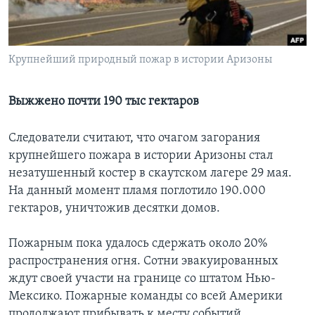
Learning English
Крупнейший природный пожар в истории Аризоны
СОЦИАЛЬНЫЕ СЕТИ
Выжжено почти 190 тыс гектаров
Языки
Следователи считают, что очагом загорания
крупнейшего пожара в истории Аризоны стал
незатушенный костер в скаутском лагере 29 мая.
На данный момент пламя поглотило 190.000
гектаров, уничтожив десятки домов.
Пожарным пока удалось сдержать около 20%
распространения огня. Сотни эвакуированных
ждут своей участи на границе со штатом Нью-
Мексико. Пожарные команды со всей Америки
продолжают прибывать к месту событий.