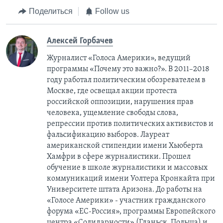
Поделиться
Follow us
Алексей Горбачев
Журналист «Голоса Америки», ведущий
программы «Почему это важно?». В 2011–2018
году работал политическим обозревателем в
Москве, где освещал акции протеста
российской оппозиции, нарушения прав
человека, ущемление свободы слова,
репрессии против политических активистов и
фальсификацию выборов. Лауреат
американской стипендии имени Хьюберта
Хамфри в сфере журналистики. Прошел
обучение в школе журналистики и массовых
коммуникаций имени Уолтера Кронкайта при
Университете штата Аризона. До работы на
«Голосе Америки» - участник гражданского
форума «ЕС-Россия», программы Европейского
центра «Солидарности» (Гданьск, Польша) и