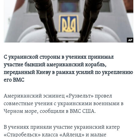
Learning English
СОЦИАЛЬНЫЕ СЕТИ
Языки
С украинской стороны в учениях принимал
участие бывший американский корабль,
переданный Киеву в рамках усилий по укреплению
его ВМС
Американский эсминец «Рузвельт» провел
совместные учения с украинскими военными в
Черном море, сообщили в ВМС США.
В учениях приняли участие украинский катер
«Старобельск» класса «Айленд» и малые