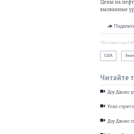
Цены на нефть
вызванные ур
Поделит
This item is part of
США
Эко
Читайте 
Доу Джонс у
Уолл-стрит 
Доу Джонс г