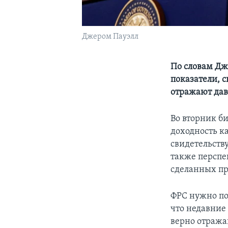
Джером Пауэлл
По словам Дж
показатели, 
отражают дав
Во вторник б
доходность к
свидетельств
также перспе
сделанных пр
ФРС нужно по
что недавние
верно отража