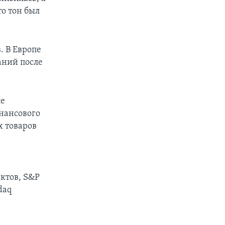
то тон был
. В Европе
аний после
ле
нансового
х товаров
ктов, S&P
daq