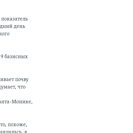
 показатель
ледний день
ного
,9 базисных
ивает почву
умает, что
Санта-Монике,
то, похоже,
низилась, я