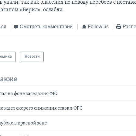
 упали, так как опасения по поводу перебоев с постав
аганом «Берил», ослабли.
ься
Смотреть комментарии
Follow us
Распе
номика
Новости
также
пал на фоне заседания ФРС
не ждет скорого снижения ставки ФРС
лубоко в красной зоне