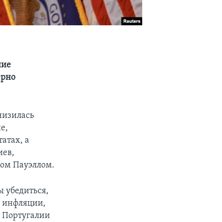
ние
ерно
низилась
е,
атах, а
иев,
ом Пауэллом.
 убедиться,
в инфляции,
в Португалии