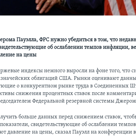
ерома Пауэлла, ФРС нужно убедиться в том, что недав
свидетельствующие об ослаблении темпов инфляции, в
ление на цены
иржевые индексы немного выросли на фоне того, что с
азначейских облигаций США. Рынки оценивают данны
ующие о конкурентном рынке труда в Соединенных Шт
ктивы снижения процентных ставок после комментар
едседателем Федеральной резервной системы Джером
лучить больше данных перед снижением ставок, чтобы
 показатели, свидетельствующие об ослаблении темпо
ют давление на цены, сказал Пауэлл на конференции 