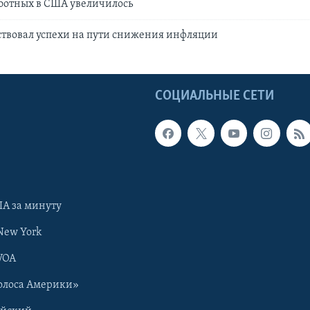
ботных в США увеличилось
ствовал успехи на пути снижения инфляции
Ы
СОЦИАЛЬНЫЕ СЕТИ
А за минуту
New York
VOA
олоса Америки»