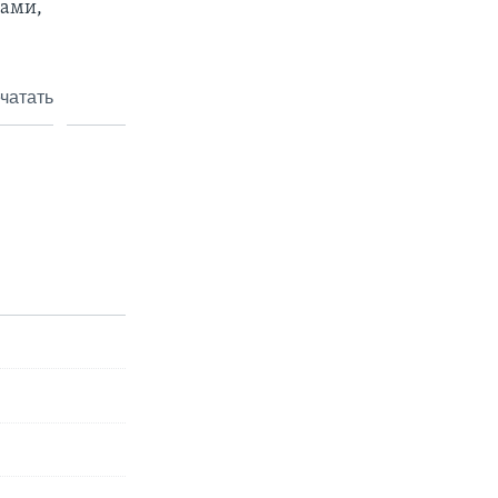
ками,
чатать