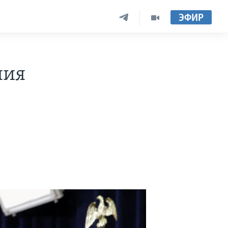
ЭФИР
ния