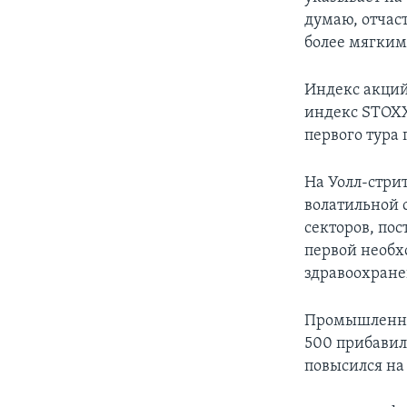
думаю, отчаст
более мягким
Индекс акций
индекс STOXX
первого тура
На Уолл-стри
волатильной 
секторов, по
первой необх
здравоохране
Промышленный
500 прибавил
повысился на 