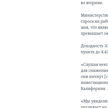
во вторник.
Министерство
спроса на раб
мая, что явл
превышает ож
Доходность 1
пункта до 4,4
«Слушая неко
для снижения 
они начнут [
инвестиционн
Калифорния.
«Мы увидели 
указывает на 