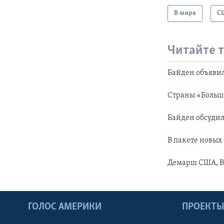
В мире
С
Читайте 
Байден объяви
Страны «Больш
Байден обсуди
В пакете новых
Демарш США, В
ГОЛОС АМЕРИКИ
ПРОЕКТ