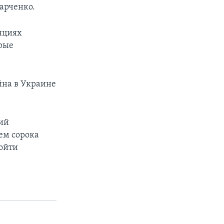
арченко.
нциях
рые
йна в Украине
ий
ем сорока
ойти