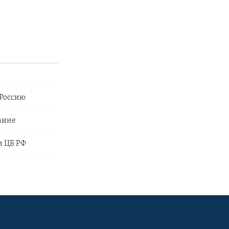
 Россию
аине
и ЦБ РФ