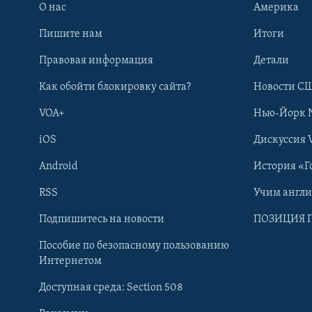
О нас
Америка
Пишите нам
Итоги
Правовая информация
Детали
Как обойти блокировку сайта?
Новости СШ
VOA+
Нью-Йорк 
iOS
Дискуссия 
Android
История «Г
RSS
Учим англ
Learning English
Подпишитесь на новости
ПОЗИЦИЯ 
Пособие по безопасному пользованию
СОЦИАЛЬНЫЕ СЕТИ
Интернетом
Доступная среда: Section 508