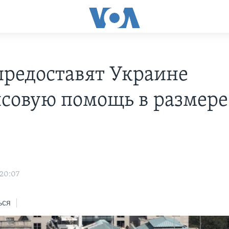
редоставят Украине
совую помощь в размере
s
 20:07
ься