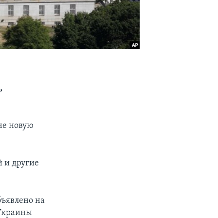
,
не новую
 и другие
бъявлено на
 Украины