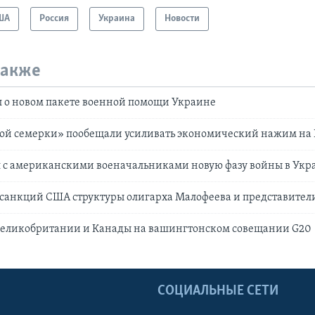
ША
Россия
Украина
Новости
также
л о новом пакете военной помощи Украине
ой семерки» пообещали усиливать экономический нажим на
л с американскими военачальниками новую фазу войны в Укр
 санкций США структуры олигарха Малофеева и представител
еликобритании и Канады на вашингтонском совещании G20
Ы
СОЦИАЛЬНЫЕ СЕТИ