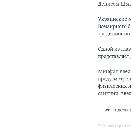
Денисом Шмы
Украинские м
Всемирного б
традиционно 
Одной из гла
представляет
Минфин ввел 
предусмотрен
физических и
санкции, вве
Поделит
This item is part of