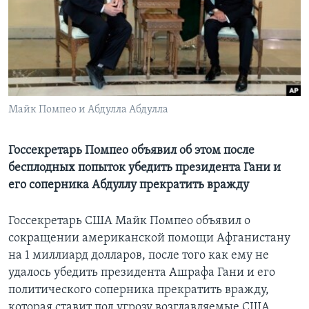
Learning English
СОЦИАЛЬНЫЕ СЕТИ
Майк Помпео и Абдулла Абдулла
Языки
Госсекретарь Помпео объявил об этом после
бесплодных попыток убедить президента Гани и
его соперника Абдуллу прекратить вражду
Госсекретарь США Майк Помпео объявил о
сокращении американской помощи Афганистану
на 1 миллиард долларов, после того как ему не
удалось убедить президента Ашрафа Гани и его
политического соперника прекратить вражду,
которая ставит под угрозу возглавляемые США