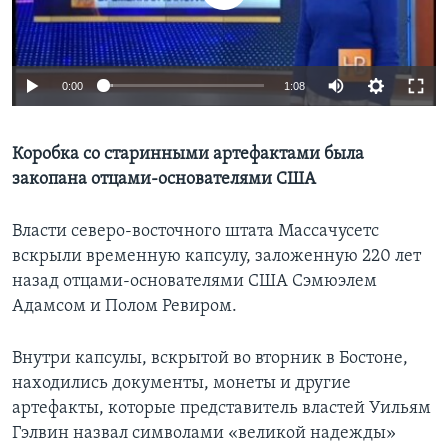
Learning English
0:00
1:08
СОЦИАЛЬНЫЕ СЕТИ
Коробка со старинными артефактами была
закопана отцами-основателями США
Языки
Власти северо-восточного штата Массачусетс
вскрыли временную капсулу, заложенную 220 лет
назад отцами-основателями США Сэмюэлем
Адамсом и Полом Ревиром.
Внутри капсулы, вскрытой во вторник в Бостоне,
находились документы, монеты и другие
артефакты, которые представитель властей Уильям
Гэлвин назвал символами «великой надежды»