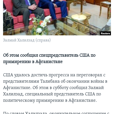
Learning English
СОЦИАЛЬНЫЕ СЕТИ
Залмай Халилзад (справа)
Языки
Об этом сообщил спецпредставитель США по
примирению в Афганистане
США удалось достичь прогресса на переговорах с
представителями Талибана об окончании войны в
Афганистане. Об этом в субботу сообщил Залмай
Халилзад, специальный представитель США по
политическому примирению в Афганистане.
По словам Халилзада, окончательное соглашение с