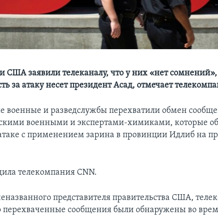
и США заявили телеканалу, что у них «нет сомнений»,
ть за атаку несет президент Асад, отмечает телекомп
е военные и разведслужбы перехватили обмен сообщ
скими военными и экспертами-химиками, которые о
 атаке с применением зарина в провинции Идлиб на п
щила телекомпания CNN.
неназванного представителя правительства США, теле
о перехваченные сообщения были обнаружены во врем