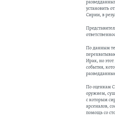
разведданных
установить о
Сирии, в резу
Представител
ответственно
По данным те
перехватываю
Ирак, но этот
события, кот
разведданные
По оценкам С
оружием, сущ
с которым си
арсеналов, с
помощь со ст