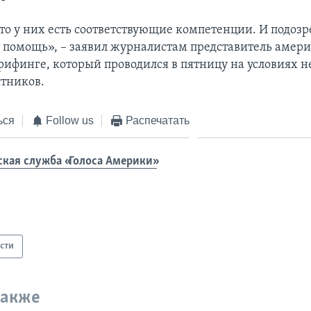
то у них есть соответствующие компетенции. И подозр
 помощь», – заявил журналистам представитель амер
рифинге, который проводился в пятницу на условиях 
стников.
ься
Follow us
Распечатать
ская служба «Голоса Америки»
сти
также