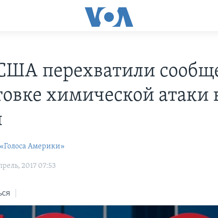
США перехватили сообщ
товке химической атаки 
и
 «Голоса Америки»
рель, 2017 07:53
ься