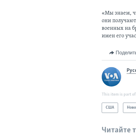
«Мы знаем, ч
они получают
военных на б
имен его уча
Поделит
Рус
This item is part of
США
Ново
Читайте 