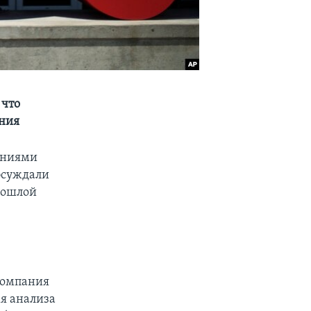
 что
ания
ениями
бсуждали
рошлой
компания
я анализа