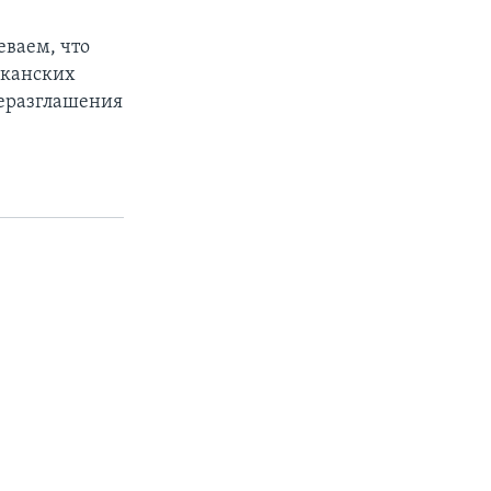
еваем, что
иканских
неразглашения