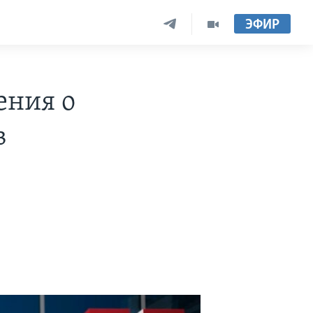
ЭФИР
ения о
в