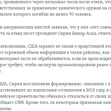
, проведенного через несколько часов после атаки, чт
тветственных за применение химического оружия на с
льтате которого погибли не менее 70 человек.
и американских властей заявили, что у них «нет сомн
сть за атаку несет президент Сирии Башар Асад, отмеч
лекомпании, США заранее не знали о предстоящей ат
т огромный объем информации в таких районах, как
 материал часто не обрабатывается, если не происходи
орое требует, чтобы эксперты проанализировали ранее
.
ША, Сирия восстановила формирование, связанное с
ествовавшее до подписания соглашения в 2013 году, в 
рийское правительство обязалось отказаться от своих
ообщает CNN. Кроме того, по некоторым признакам он
ороны.