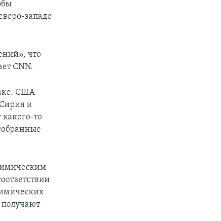
обы
еверо-западе
ений», что
ает CNN.
аке. США
 Сирия и
т какого-то
 собранные
 химическим
соответствии
 химических
и получают