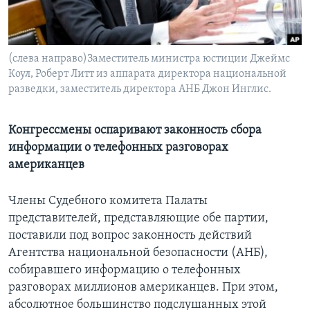
Learning English
(слева направо)Заместитель министра юстиции Джеймс
СОЦИАЛЬНЫЕ СЕТИ
Коул, Роберт Литт из аппарата директора национальной
разведки, заместитель директора АНБ Джон Инглис.
Языки
Конгрессмены оспаривают законность сбора
информации о телефонных разговорах
американцев
Члены Судебного комитета Палаты
представителей, представляющие обе партии,
поставили под вопрос законность действий
Агентства национальной безопасности (АНБ),
собиравшего информацию о телефонных
разговорах миллионов американцев. При этом,
абсолютное большинство подслушанных этой