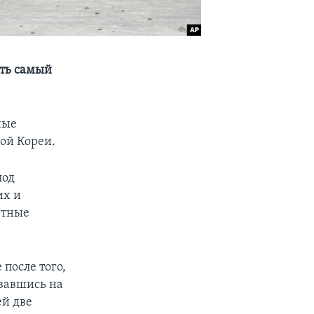
ать самый
ные
ой Кореи.
под
их и
етные
после того,
вавшись на
й две