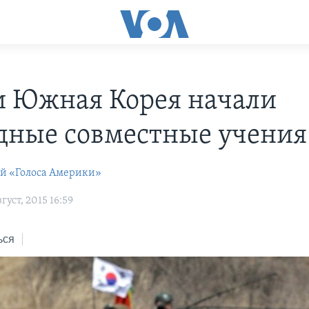
 Южная Корея начали
дные совместные учения
ей «Голоса Америки»
густ, 2015 16:59
ься