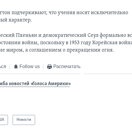
гтон подчеркивают, что учения носят исключительно
ый характер.
ский Пхеньян и демократический Сеул формально в
остоянии войны, поскольку в 1953 году Корейская войн
не миром, а соглашением о прекращении огня.
ься
Follow us
Распечатать
жба новостей «Голоса Америки»
ША
Новости