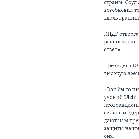
страны. Сеул 
возобновил т
вдоль границ
КНДР отверга
равносильны
ответ».
Президент Юж
высокую воен
«Как бы то н
учений Ulchi
провокационн
сильный сдер
дают нам пре
защиты наших
она.