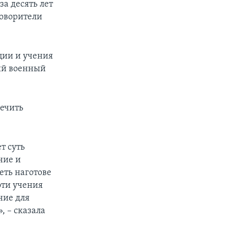
за десять лет
говорители
ции и учения
ый военный
печить
т суть
ние и
ть наготове
эти учения
ние для
 – сказала