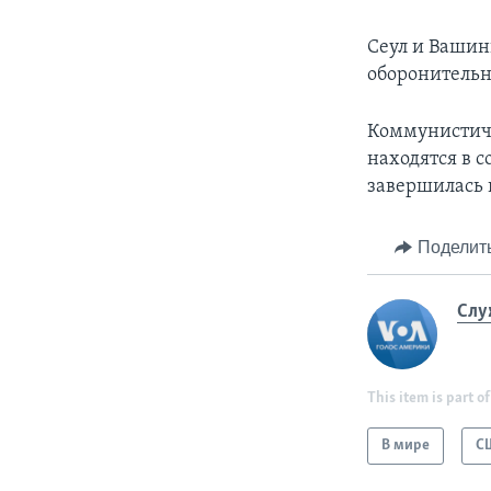
Сеул и Вашин
оборонительн
Коммунистиче
находятся в с
завершилась 
Поделит
Слу
This item is part of
В мире
С