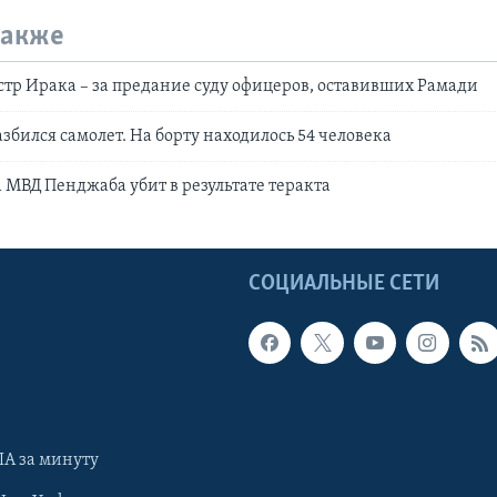
также
р Ирака – за предание суду офицеров, оставивших Рамади
збился самолет. На борту находилось 54 человека
а МВД Пенджаба убит в результате теракта
Ы
СОЦИАЛЬНЫЕ СЕТИ
А за минуту