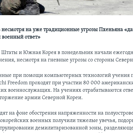
 несмотря на уже традиционные угрозы Пхеньяна «д
 военный ответ»
 Штаты и Южная Корея в понедельник начали ежегод
чения, несмотря на гневные угрозы со стороны Северн
нные при помощи компьютерных технологий учения 
chi Freedom проходят при участии 80 000 американск
их военнослужащих. На учениях отрабатываются отв
вторжение армии Северной Кореи.
дят на фоне обострения напряженности на полуострове 
окорейских военных получили тяжелые увечья, подор
трулировании демилитаризованной зоны, разделяюще