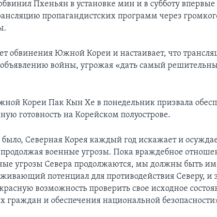
обвинил Пхеньян в установке мин и в субботу впервые 
рансляцию пропагандистских программ через громко
ы.
ет обвинения Южной Кореи и настаивает, что трансля
 объявлению войны, угрожая «дать самый решительн
ной Кореи Пак Кын Хе в понедельник призвала обес
ную готовность на Корейском полуострове.
и было, Северная Корея каждый год искажает и осуждае
, продолжая военные угрозы. Пока враждебное отноше
ые угрозы Севера продолжаются, мы должны быть име
живающий потенциал для противодействия Северу, и 
красную возможность проверить свое исходное состоя
 граждан и обеспечения национальной безопасности»,