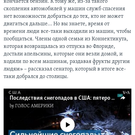
кончается бензин. К тому же, из-за такого
скопления автомобилей у машин служб спасения
нет возможности добраться до тех, кто не может
двигаться дальше... Но вы знаете, время от
времени люди все-таки выходили из машин, чтобы
пообщаться. Члены одной семьи из Коннектикута,
которая возвращалась из отпуска во Флориде,
достали апельсины, которые они везли домой, и
ходили по всем машинам, раздавая фрукты другим
людям» – рассказал сенатор, который в итоге все-
таки добрался до столицы.
Последствия снегопадов в США: пятеро погибших и десятки тысяч без электроэнергии
by
ГОЛОС АМЕРИКИ
No media source currently available