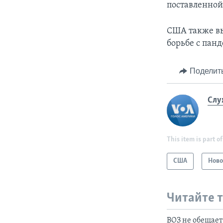
поставленной
США также вы
борьбе с пан
Поделит
Слу
This item is part of
США
Ново
Читайте 
ВОЗ не обещает