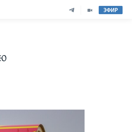
ЭФИР
з
ию