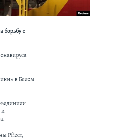
 борьбу с
ронавируса
рики» в Белом
объединили
 и
а.
ы Pfizer,