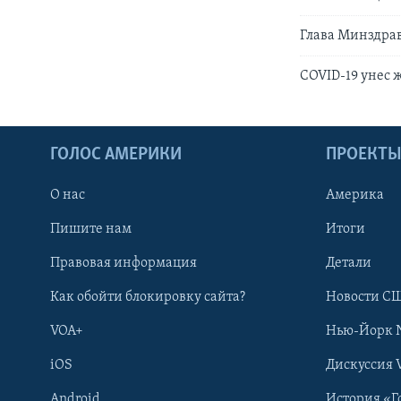
Глава Минздрав
COVID-19 унес 
ГОЛОС АМЕРИКИ
ПРОЕКТ
О нас
Америка
Пишите нам
Итоги
Правовая информация
Детали
Как обойти блокировку сайта?
Новости СШ
VOA+
Нью-Йорк 
iOS
Дискуссия 
Android
История «Г