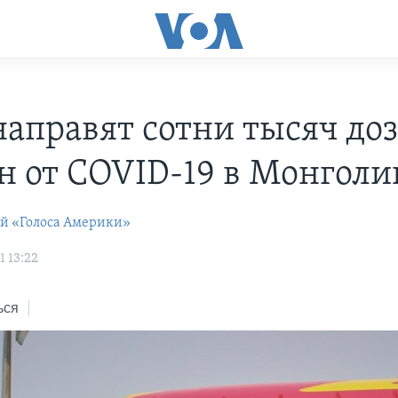
аправят сотни тысяч до
н от COVID-19 в Монгол
ей «Голоса Америки»
1 13:22
ься