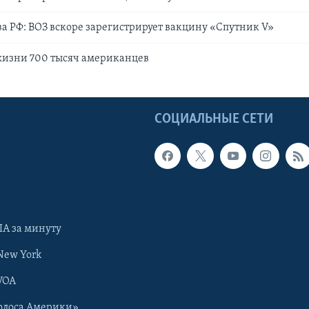
а РФ: ВОЗ вскоре зарегистрирует вакцину «Спутник V»
жизни 700 тысяч американцев
Ы
СОЦИАЛЬНЫЕ СЕТИ
А за минуту
New York
VOA
олоса Америки»