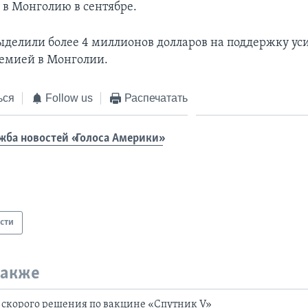
 в Монголию в сентябре.
делили более 4 миллионов долларов на поддержку ус
демией в Монголии.
ься
Follow us
Распечатать
жба новостей «Голоса Америки»
сти
также
 скорого решения по вакцине «Спутник V»