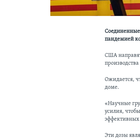
Соединенные 
пандемией ко
США направят
производства 
Ожидается, ч
доме.
«Научные гру
усилия, чтоб
эффективных 
Эти дозы явл