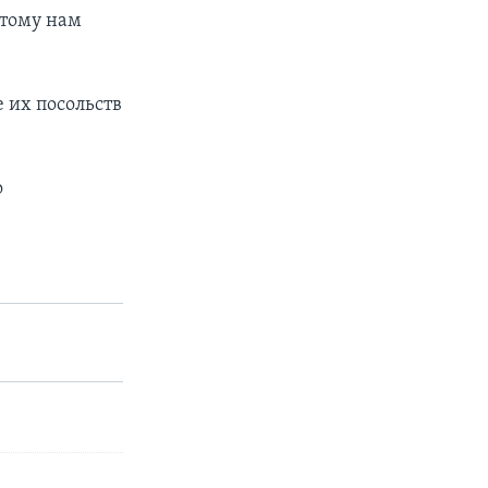
этому нам
 их посольств
о