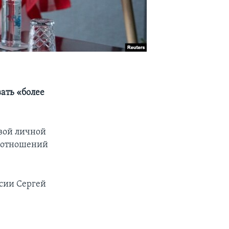
ать «более
вой личной
я отношений
сии Сергей