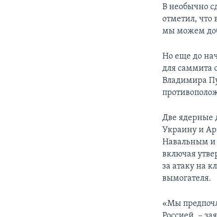
В необычно с
отметил, что
мы можем доб
Но еще до на
для саммита 
Владимира Пу
противополож
Две ядерные 
Украину и Ар
Навальным и 
включая утве
за атаку на 
вымогателя.
«Мы предпочл
Россией, – за