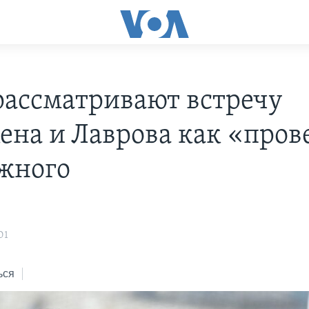
ассматривают встречу
ена и Лаврова как «пров
жного
s
01
ься