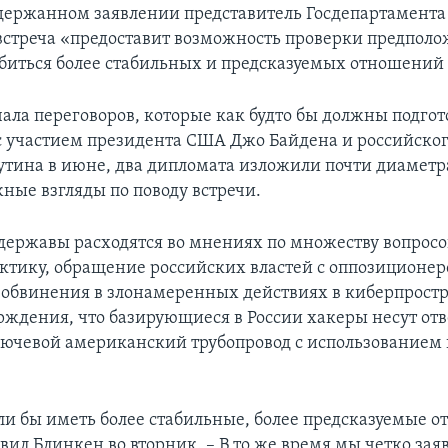
держанном заявлении представитель Госдепартамента
 встреча «предоставит возможность проверки предполо
иться более стабильных и предсказуемых отношений 
чала переговоров, которые как будто бы должны подгот
с участием президента США Джо Байдена и российског
тина в июне, два дипломата изложили почти диаметр
ные взгляды по поводу встречи.
державы расходятся во мнениях по множеству вопросо
ктику, обращение российских властей с оппозиционе
обвинения в злонамеренных действиях в киберпростр
рждения, что базирующиеся в России хакеры несут отв
ключевой американский трубопровод с использование
и бы иметь более стабильные, более предсказуемые о
явил Блинкен во вторник. – В то же время мы четко зая