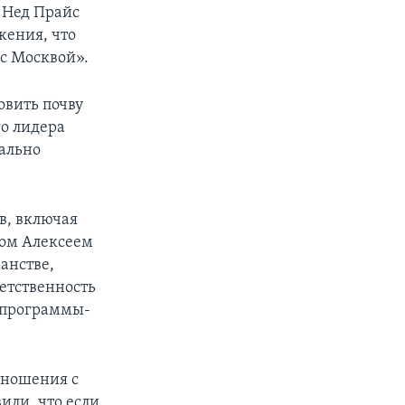
 Нед Прайс
жения, что
с Москвой».
овить почву
о лидера
ально
в, включая
ром Алексеем
анстве,
етственность
м программы-
тношения с
вили, что если