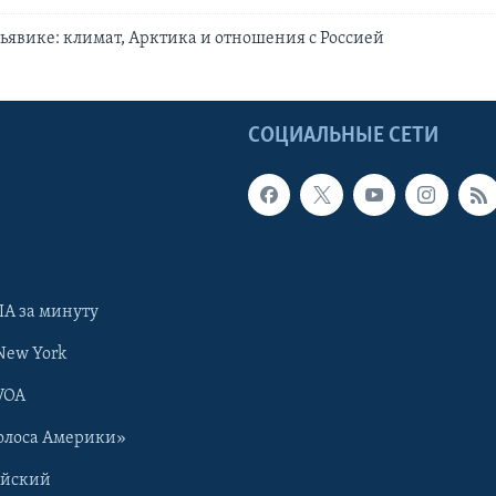
ьявике: климат, Арктика и отношения c Россией
Ы
СОЦИАЛЬНЫЕ СЕТИ
А за минуту
New York
VOA
олоса Америки»
ийский