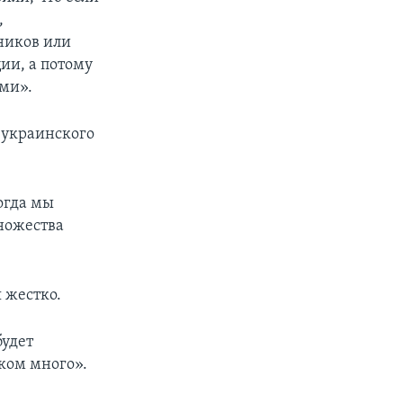
,
ников или
ии, а потому
ыми».
 украинского
огда мы
ножества
 жестко.
будет
шком много».