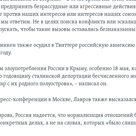
 предпринять безрассудные или агрессивные действия
 против наших интересов или интересов наших союз
 мы ответим. Не в целях поиска конфликта или эскалац
опускать, чтобы такие вызовы оставались безнаказанн
линкен также осудил в Твиттере российскую аннексию
году.
 злоупотребления России в Крыму, особенно 18 мая, к
ю годовщину сталинской депортации бесчисленного м
р с их родного полуострова», – написал он.
пресс-конференции в Москве, Лавров также высказался
врова, Россия надеется, что нормализация отношений 
конкретных делах, а не на словах, которых «было сли