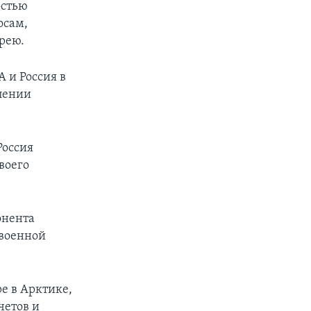
остью
осам,
рею.
 и Россия в
лении
Россия
воего
онента
 военной
е в Арктике,
четов и