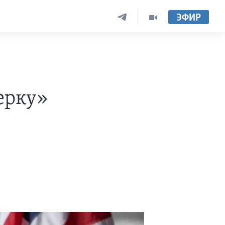
ЭФИР
ерку»