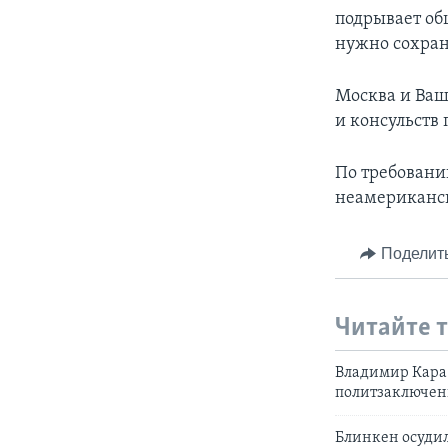
подрывает об
нужно сохраня
Москва и Ваш
и консульств
По требованию
неамериканск
Поделит
Читайте 
Владимир Кара-
политзаключе
Блинкен осуди