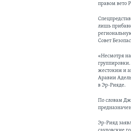
правом вето Р
Спецпредстав
лишь прибави
региональную
Совет Безопас
«Несмотря на
группировки. 
жестоким и а
Аравии Адель
в Эр-Рияде.
По словам Дж
предназначен
Эр-Рияд заявл
саудовские го