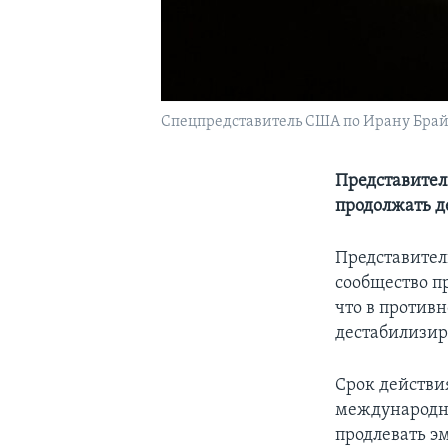
Спецпредставитель США по Ирану Брай
Представител
продолжать д
Представител
сообщество п
что в против
дестабилизир
Срок действия
международны
продлевать э