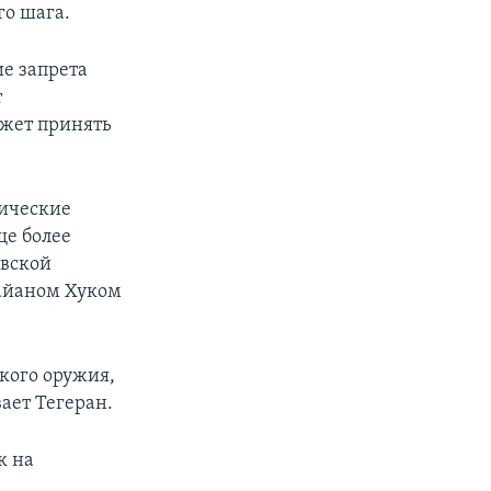
го шага.
е запрета
т
ожет принять
тические
ще более
овской
райаном Хуком
кого оружия,
ает Тегеран.
к на