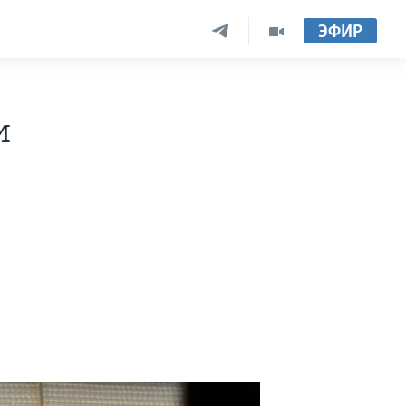
ЭФИР
и