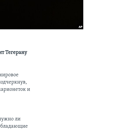
ит Тегерану
мировое
подчеркнув,
марионеток и
нужно ли
 обладающие