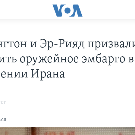
гтон и Эр-Рияд призвал
ить оружейное эмбарго в
ении Ирана
1:11
ься