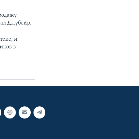
родажу
зал Джубейр.
токе, и
иков в