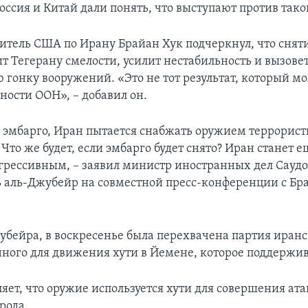
оссия и Китай дали понять, что выступают против тако
итель США по Ирану Брайан Хук подчеркнул, что сняти
т Тегерану смелости, усилит нестабильность и вызове
 гонку вооружений. «Это не тот результат, который м
ности ООН», – добавил он.
 эмбарго, Иран пытается снабжать оружием террорис
Что же будет, если эмбарго будет снято? Иран станет е
грессивным, – заявил министр иностранных дел Сауд
 аль-Джубейр на совместной пресс-конференции с Б
убейра, в воскресенье была перехвачена партия иранс
ного для движения хути в Йемене, которое поддержив
яет, что оружие используется хути для совершения ата
рода.