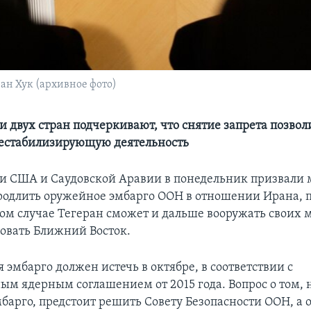
ан Хук (архивное фото)
и двух стран подчеркивают, что снятие запрета позвол
естабилизирующую деятельность
и США и Саудовской Аравии в понедельник призвали 
родлить оружейное эмбарго ООН в отношении Ирана, 
ном случае Тегеран сможет и дальше вооружать своих 
овать Ближний Восток.
 эмбарго должен истечь в октябре, в соответствии с
м ядерным соглашением от 2015 года. Вопрос о том, 
мбарго, предстоит решить Совету Безопасности ООН, а