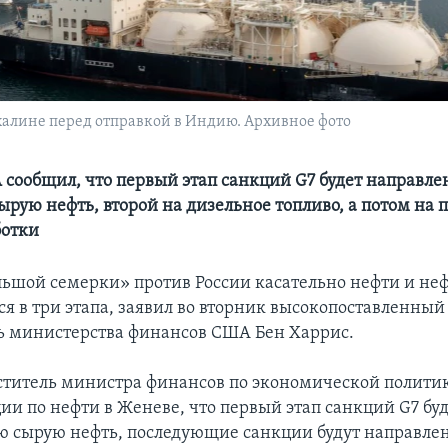
ахалине перед отправкой в Индию. Архивное фото
ообщил, что первый этап санкций G7 будет направле
ырую нефть, второй на дизельное топливо, а потом на 
ботки
ьшой семерки» против России касательно нефти и не
ся в три этапа, заявил во вторник высокопоставленный
ь министерства финансов США Бен Харрис.
ститель министра финансов по экономической полити
ии по нефти в Женеве, что первый этап санкций G7 бу
ю сырую нефть, последующие санкции будут направле