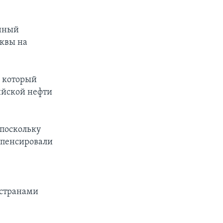
енный
квы на
, который
ийской нефти
 поскольку
мпенсировали
 странами