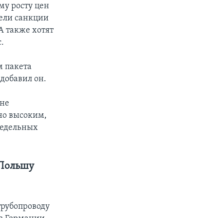
му росту цен
вели санкции
А также хотят
.
м пакета
 добавил он.
 не
чно высоким,
редельных
 Польшу
трубопроводу