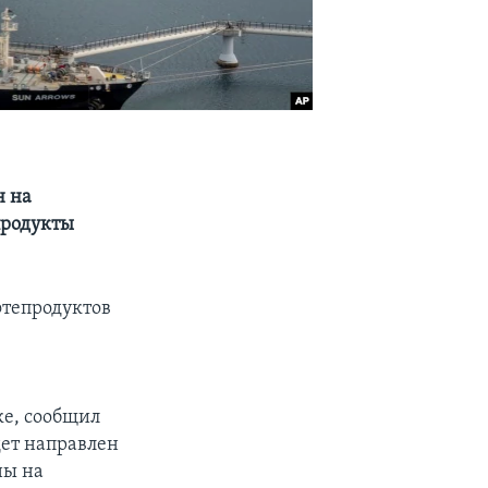
н на
продукты
фтепродуктов
ке, сообщил
дет направлен
ны на