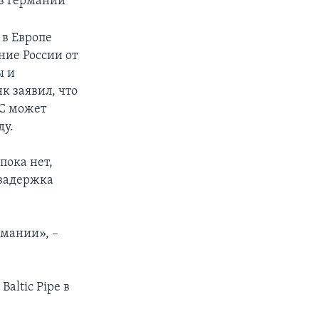
из Германии
 в Европе
ние России от
ы и
к заявил, что
ЕС может
ду.
пока нет,
 задержка
рмании», –
altic Pipe в