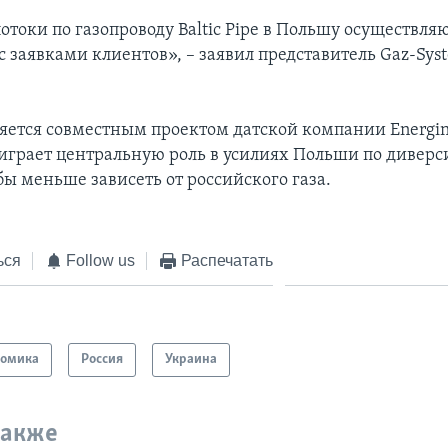
потоки по газопроводу Baltic Pipe в Польшу осуществляю
с заявками клиентов», – заявил представитель Gaz-Sys
вляется совместным проектом датской компании Energin
 играет центральную роль в усилиях Польши по дивер
бы меньше зависеть от российского газа.
ься
Follow us
Распечатать
номика
Россия
Украина
также