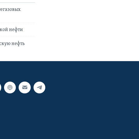
тегазовых
ской нефти
йскую нефть