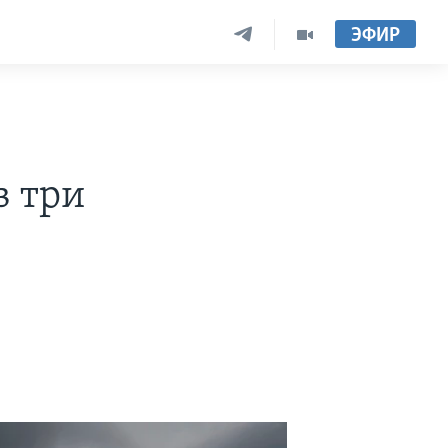
ЭФИР
в три