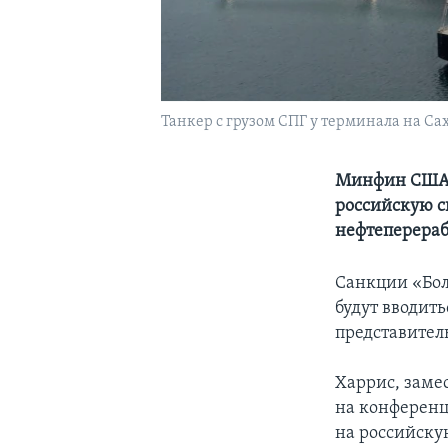
Танкер с грузом СПГ у терминала на С
Минфин США с
российскую с
нефтеперера
Санкции «Бол
будут вводить
представител
Харрис, заме
на конференц
на российску