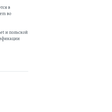
тся в
tem во
et и польской
сификации