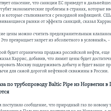
твует опасение, что санкции ЕС приведут к дальнейше
сугубят экономические проблемы в странах, которые в
и и которые сталкиваются с рекордной инфляцией. СШ
вивающиеся рынки от эффекта санкций, сказал Харрис
ние цены можно считать предохранительным клапано
 Это превращает запрет из абсолютного в условный», –
орой будет ограничена продажа российской нефти, еще
казал Харрис, добавив, что лимит цены будет достато
ировать Москву поддерживать добычу и будет выше п
ычи для самой дорогой нефтяной скважины в России.
за по трубопроводу Baltic Pipe из Норвегии в
ются
 поступило сообщение, что природный газ по новому 