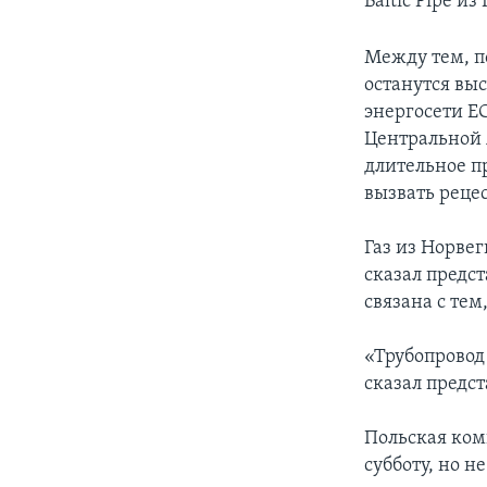
Baltic Pipe и
Между тем, п
останутся вы
энергосети Е
Центральной А
длительное п
вызвать рецес
Газ из Норвег
сказал предс
связана с тем
«Трубопровод 
сказал предс
Польская комп
субботу, но н