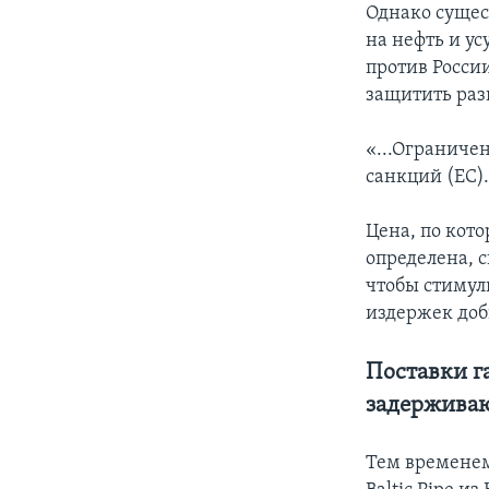
Однако сущес
на нефть и у
против Росси
защитить раз
«...Ограниче
санкций (ЕС).
Цена, по кот
определена, с
чтобы стимул
издержек доб
Поставки га
задержива
Тем временем