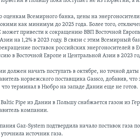
з Норвегии в Польшу пока поступает не из Норвегии, а 
о оценкам Всемирного банка, цены на энергоносители
сокими как минимум до 2025 года. Более того, отключе
С может привести к сокращению ВВП Восточной Европ
зии на 1,2% в 2023 году. В связи с этим Всемирный бан
рекращение поставок российских энергоносителей в 
сию в Восточной Европе и Центральной Азии в 2023 го
ии должен начать поступать в октябре, но точной даты 
тавитель норвежского поставщика Gassco, добавив, что
, что терминал в Нюбро на западе Дании еще не готов.
Baltic Pipe из Дании в Польшу снабжается газом из Ге
тавитель компании.
ания Gaz-System подтвердила начало поставок газа по B
е уточнила источник газа.