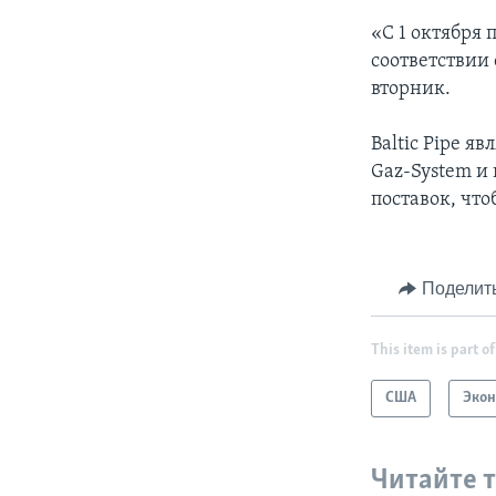
«С 1 октября 
соответствии 
вторник.
Baltic Pipe я
Gaz-System и
поставок, что
Поделит
This item is part of
США
Эко
Читайте 