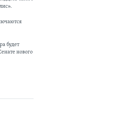
лис».
лючаются
ра будет
Сенате нового