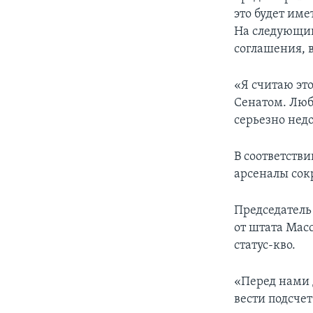
это будет им
На следующий
соглашения, 
«Я считаю эт
Сенатом. Любо
серьезно нед
В соответств
арсеналы сок
Председатель
от штата Мас
статус-кво.
«Перед нами 
вести подсче