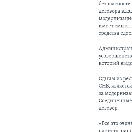
безопасности
договора выз
модернизация
имеет смысл 
средства сде
Администраци
усовершенств
который выде
Одним из ре
СНВ, являетс
за модернизац
Соединенные 
договор.
«Все это очен
нас есть, на