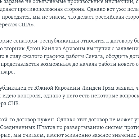
ь заранее не объявляемые произвольные инспекции, с
 делает противоположная сторона. Однако вот уже цел
проводятся, мы не знаем, что делает российская сторо
тересам США».
орые сенаторы-республиканцы относятся к договору бе
Во вторник Джон Кайл из Аризоны выступил с заявлени
то в силу сжатого графика работы Сената, обсудить дог
 представляется возможным до начала работы нового с
нваре.
убликанец от Южной Каролины Линдcи Грэм заявил, ч
 идею контроля, однако у него есть некоторые вопросы
ора СНВ.
кой-то договор нужен. Однако этот договор не может 
Соединенных Штатов по развертыванию систем прот
орые, мы считаем, имеют жизненно важное значение