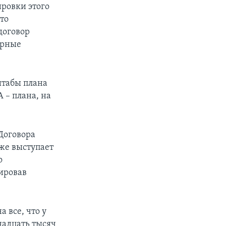
ровки этого
то
договор
ерные
штабы плана
– плана, на
Договора
кже выступает
о
ировав
а все, что у
надцать тысяч