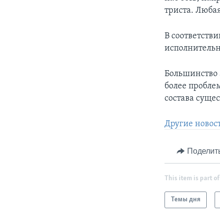
триста. Люба
В соответств
исполнительн
Большинство 
более пробле
состава суще
Другие новост
Поделит
This item is part of
Темы дня