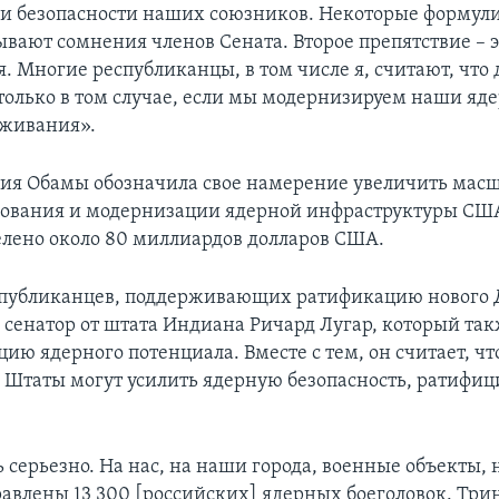
 и безопасности наших союзников. Некоторые формули
ывают сомнения членов Сената. Второе препятствие – э
. Многие республиканцы, в том числе я, считают, что 
только в том случае, если мы модернизируем наши яд
рживания».
я Обамы обозначила свое намерение увеличить мас
ования и модернизации ядерной инфраструктуры США 
лено около 80 миллиардов долларов США.
спубликанцев, поддерживающих ратификацию нового 
я сенатор от штата Индиана Ричард Лугар, который та
ию ядерного потенциала. Вместе с тем, он считает, чт
Штаты могут усилить ядерную безопасность, ратифиц
ь серьезно. На нас, на наши города, военные объекты, н
правлены 13 300 [российских] ядерных боеголовок. Три