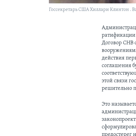
Госсекретарь США Хиллари Клинтон . Ва
Администраци
ратификации 
Договор СНВ 
вооружениями
действия пер
соглашения б
соответствующ
этой связи г
решительно п
Это называет
администраци
законопроект
сформулирова
предостерег н