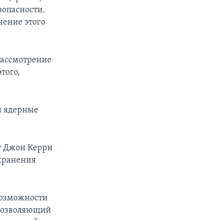
зопасности.
чение этого
рассмотрение
того,
й ядерные
т Джон Керри
охранения
возможности
 позволяющий