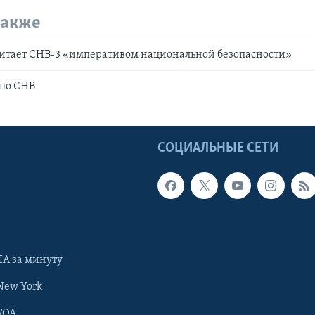
также
читает СНВ-3 «императивом национальной безопасности»
 по СНВ
Ы
СОЦИАЛЬНЫЕ СЕТИ
А за минуту
New York
VOA