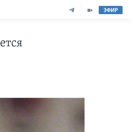
ЭФИР
ется