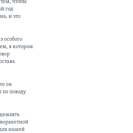
 тем, чтобы
ый год
на, и это
з особого
ем, в котором
овор
остава
то он
 по поводу
ущемлять
иворакетной
 для нашей