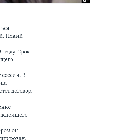
ться
й. Hовый
 году. Срок
ющего
 сессии. В
она
тот договор.
ение
важнейшего
о
ором он
фицирован,