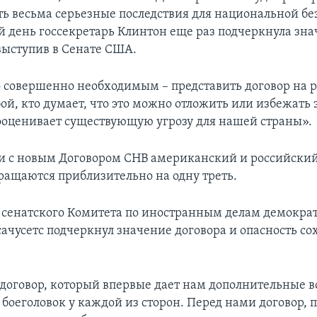
еть весьма серьезные последствия для национальной бе
 день госсекретарь Клинтон еще раз подчеркнула зна
выступив в Сенате США.
о совершенно необходимым – представить договор на 
й, кто думает, что это можно отложить или избежать э
ооценивает существующую угрозу для нашей страны».
ии с новым Договором СНВ американский и российски
ращаются приблизительно на одну треть.
 сенатского Комитета по иностранным делам демокра
сачусетс подчеркнул значение договора и опасность с
договор, который впервые дает нам дополнительные 
т боеголовок у каждой из сторон. Перед нами договор,