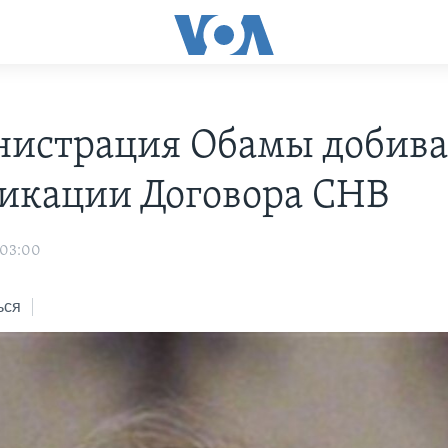
истрация Обамы добива
икации Договора СНВ
 03:00
ься