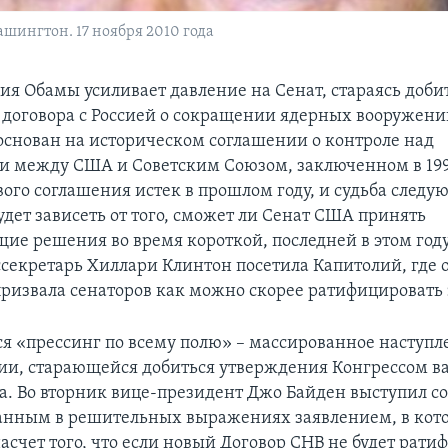
шингтон. 17 ноября 2010 года
я Обамы усиливает давление на Сенат, стараясь доби
договора с Россией о сокращении ядерных вооружени
основан на историческом соглашении о контроле над
 между США и Советским Союзом, заключенном в 1991
вого соглашения истек в прошлом году, и судьба следу
удет зависеть от того, сможет ли Сенат США принять
ие решения во время короткой, последней в этом году
оссекретарь Хиллари Клинтон посетила Капитолий, где 
ризвала сенаторов как можно скорее ратифицировать э
ся «прессинг по всему полю» – массированное наступл
и, старающейся добиться утверждения Конгрессом 
а. Во вторник вице-президент Джо Байден выступил с
нным в решительных выражениях заявлением, в кот
асчет того, что если новый Договор СНВ не будет рати