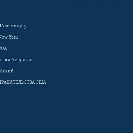
А за минуту
New York
VOA
олоса Америки»
ийский
ПРАВИТЕЛЬСТВА США