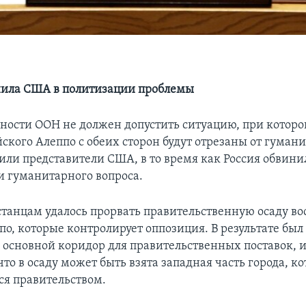
нила США в политизации проблемы
сности ООН не должен допустить ситуацию, при котор
ского Алеппо с обеих сторон будут отрезаны от гуман
или представители США, в то время как Россия обвин
и гуманитарного вопроса.
встанцам удалось прорвать правительственную осаду в
по, которые контролирует оппозиция. В результате был
 основной коридор для правительственных поставок, 
что в осаду может быть взята западная часть города, к
ся правительством.