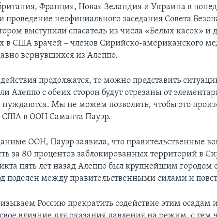
ритания, Франция, Новая Зеландия и Украина в поне
 проведение неофициального заседания Совета Безоп
тором выступили спасатель из числа «Белых касок» и 
 в США врачей – членов Сирийско-американского ме
давно вернувшихся из Алеппо.
 действия продолжатся, то можно представить ситуаци
и Алеппо с обеих сторон будут отрезаны от элемента
и нуждаются. Мы не можем позволить, чтобы это произ
л США в ООН Саманта Пауэр.
данные ООН, Пауэр заявила, что правительственные во
сть за 80 процентов заблокированных территорий в Си
икта пять лет назад Алеппо был крупнейшим городом с
род поделен между правительственными силами и повс
изываем Россию прекратить содействие этим осадам 
свое влияние для оказания давления на режим, с тем 