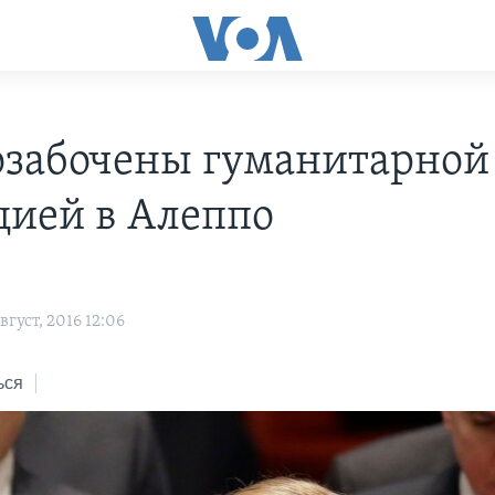
забочены гуманитарной
цией в Алеппо
густ, 2016 12:06
ься