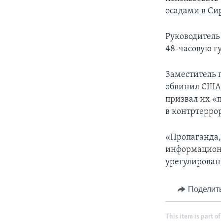
осадами в Сир
Руководитель
48-часовую г
Заместитель 
обвинил США 
призвал их «
в контртерро
«Пропаганда,
информационн
урегулирован
Поделит
This item is part of