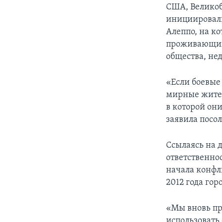
США, Великоб
инициировали
Алеппо, на ко
проживающих
общества, не
«Если боевые
мирные жител
в которой он
заявила посо
Ссылаясь на 
ответственно
начала конфл
2012 года го
«Мы вновь пр
использовать 