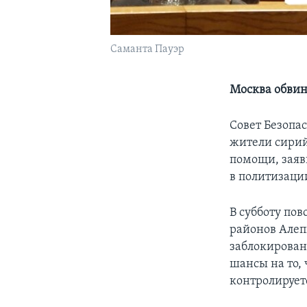
Саманта Пауэр
Москва обви
Совет Безопа
жители сирий
помощи, заяв
в политизаци
В субботу по
районов Алеп
заблокирован
шансы на то, 
контролирует