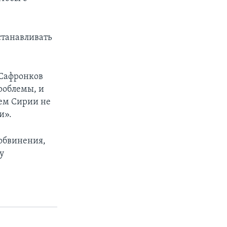
станавливать
 Сафронков
роблемы, и
лем Сирии не
и».
обвинения,
у