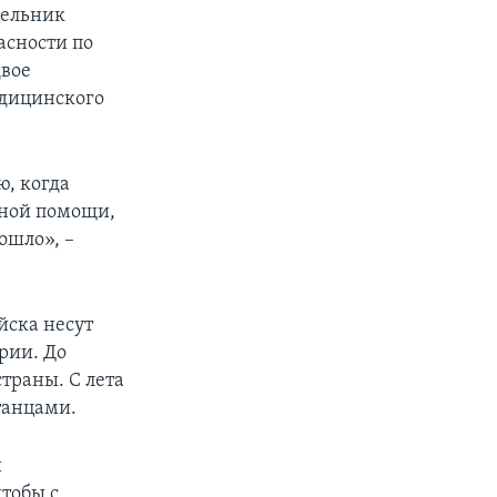
дельник
асности по
двое
дицинского
ю, когда
рной помощи,
ошло», –
йска несут
рии. До
траны. С лета
танцами.
и
чтобы с