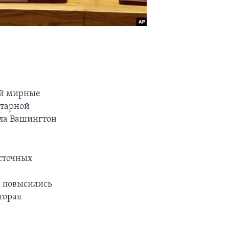
ой мирные
итарной
ила Вашингтон
осточных
и повысились
оторая