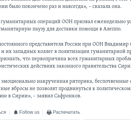
ии было покончено раз и навсегда», – сказала она.
 гуманитарных операций ООН призвал еженедельно у
уманитарную паузу для доставки помощи в Алеппо.
постоянного представителя России при ООН Владимир
и их западных коллег в политизации гуманитарной п
признать, что первопричина всех гуманитарных проб
ристических действиях законного правительства Сири
 эмоционально накрученная риторика, беспочвенные 
ые вбросы не позволят продвинуться к политическом
ию в Сирии», – заявил Сафронков.
ься
Follow us
Распечатать