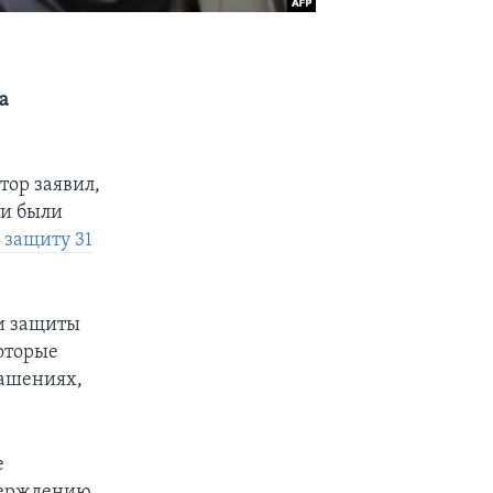
а
тор заявил,
ии были
 защиту 31
и защиты
которые
лашениях,
е
верждению