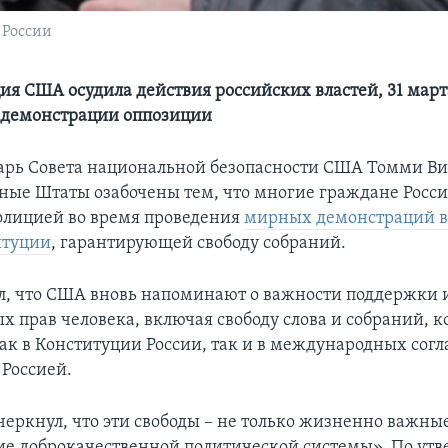
 России
я США осудила действия российских властей, 31 март
 демонстрации оппозиции
арь Совета национальной безопасности США Томми Ви
ные Штаты озабочены тем, что многие граждане Росс
лицией во время проведения
мирных демонстраций в
итуции
, гарантирующей свободу собраний.
л, что США вновь напоминают о важности поддержки 
х прав человека, включая свободу слова и собраний, 
ак в Конституции России, так и в международных сог
Россией.
черкнул, что эти свободы – не только жизненно важны
е доброкачественной политической системы». По ут