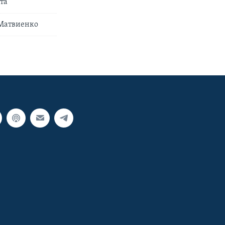
та
 Матвиенко