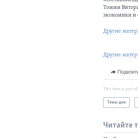
Томми Витора
экономики и 
Другие матер
Другие матер
Поделит
This item is part of
Темы дня
Читайте 