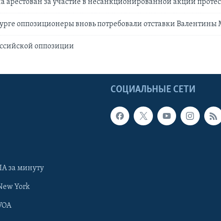
 арестован за участие в несанкционированной акции протес
урге оппозиционеры вновь потребовали отставки Валентины
оссийской оппозиции
Ы
СОЦИАЛЬНЫЕ СЕТИ
А за минуту
New York
VOA