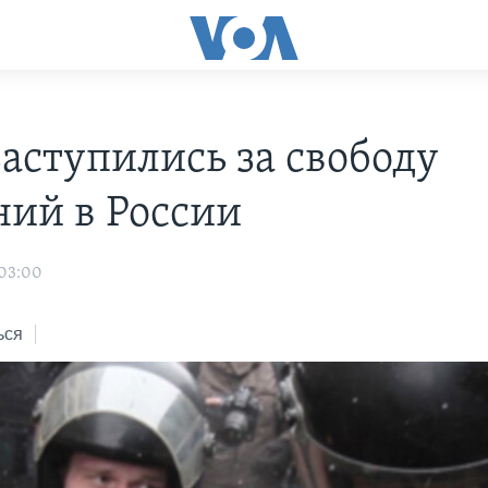
аступились за свободу
ний в России
 03:00
ься