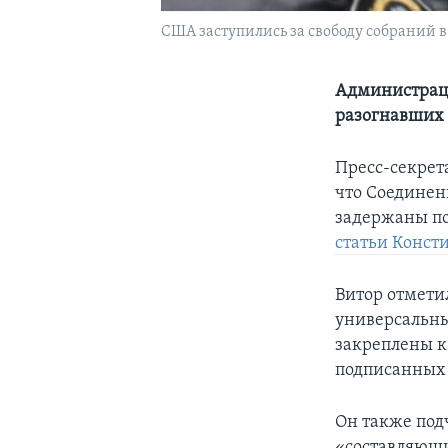
США заступились за свободу собраний в
Администраци
разогнавших
Пресс-секрет
что Соединен
задержаны по
статьи Конст
Витор отмети
универсальны
закреплены к
подписанных 
Он также под
«составляющи