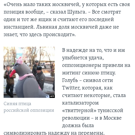
«Очень мало таких москвичей, у которых есть своя
позиция вообще, – сказал Шульга. – Все смотрят
один и тот же ящик и считают его последней
инстанцией. Львиная доля москвичей даже не
знает, что здесь происходит».
В надежде на то, что и им
улыбнется удача,
оппозиционеры привели на
митинг синюю птицу.
Голубь – символ сети
Twitter, которая, как
считают некоторые, стала
катализатором
Синяя птица
«твиттерной» тунисской
российской оппозиции
революции – и в Москве
должна была
символизировать надежду на перемены.