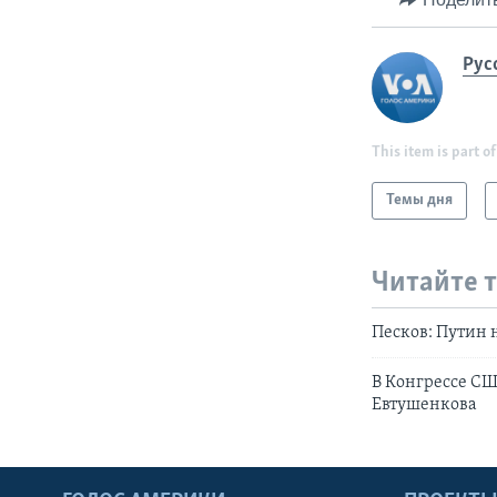
Рус
This item is part of
Темы дня
Читайте 
Песков: Путин 
В Конгрессе С
Евтушенкова