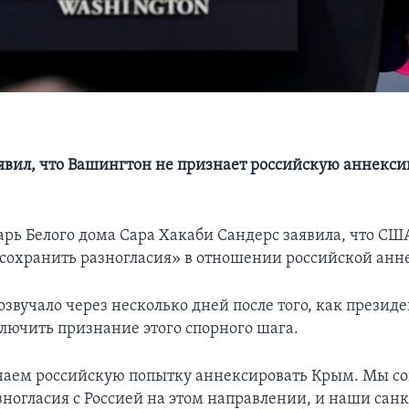
явил, что Вашингтон не признает российскую аннекс
арь Белого дома Сара Хакаби Сандерс заявила, что СШ
 сохранить разногласия» в отношении российской ан
звучало через несколько дней после того, как презид
ключить признание этого спорного шага.
аем российскую попытку аннексировать Крым. Мы со
зногласия с Россией на этом направлении, и наши сан