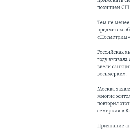
применять сил
позицией СШ
Тем не менее
предметом об
«Посмотрим»
Российская а
году вызвала
ввели санкци
восьмерки».
Москва заявл
многие жител
повторил это
семерки» в К
Признание ан