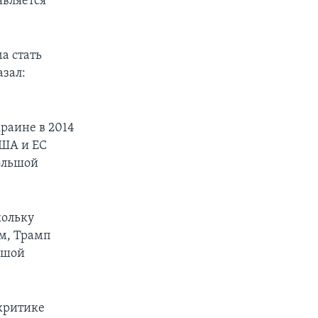
является
а стать
азал:
раине в 2014
США и ЕС
ольшой
кольку
м, Трамп
ьшой
критике