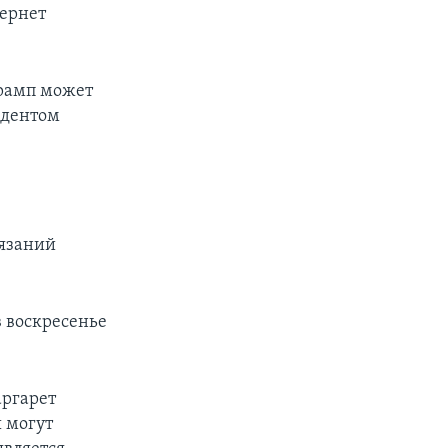
вернет
Трамп может
идентом
тязаний
в воскресенье
аргарет
 могут