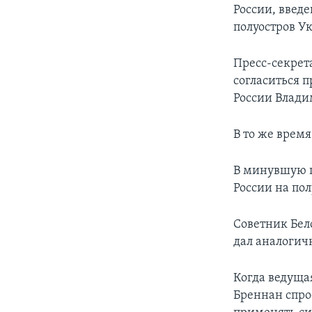
России, введе
полуостров У
Пресс-секрет
согласиться 
России Влади
В то же врем
В минувшую п
России на по
Советник Бел
дал аналогичн
Когда ведуща
Бреннан спро