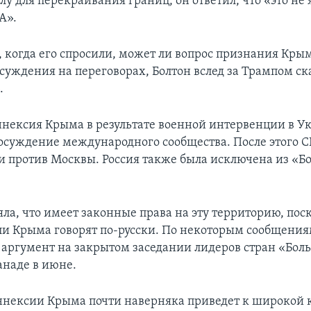
у для перекраивания границ, он ответил, что «это не 
А».
, когда его спросили, может ли вопрос признания Крым
суждения на переговорах, Болтон вслед за Трампом ск
.
ннексия Крыма в результате военной интервенции в Ук
 осуждение международного сообщества. После этого 
и против Москвы. Россия также была исключена из «Б
яла, что имеет законные права на эту территорию, пос
и Крыма говорят по-русски. По некоторым сообщения
т аргумент на закрытом заседании лидеров стран «Бол
анаде в июне.
нексии Крыма почти наверняка приведет к широкой 