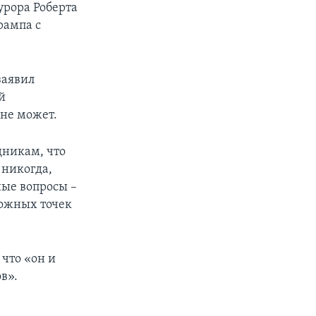
урора Роберта
рампа с
заявил
й
не может.
дникам, что
 никогда,
ные вопросы –
можных точек
что «он и
в».