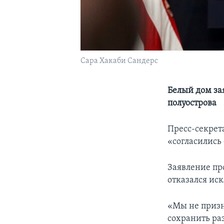
Сара Хакаби Сандерс
Белый дом за
полуострова
Пресс-секрет
«согласились
Заявление про
отказался ис
«Мы не призн
сохранить ра