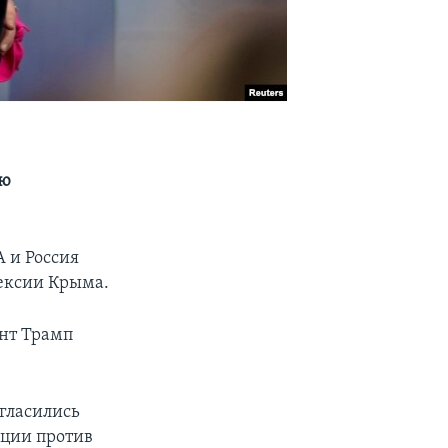
ию
А и Россия
нексии Крыма.
ент Трамп
гласились
кции против