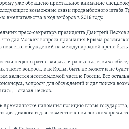
торому уже обращено пристальное внимание спецпрок
следующего возможные связи предвыборного штаба Т
ью вмешательства в ход выборов в 2016 году.
дельник пресс-секретарь президента Дмитрий Песков 
 что для Москвы вопроса признания Крыма российско
в повестке обсуждений на международной арене быть 
оссии неоднократно заявлял и разъяснял своим собесе
ня такого вопроса, как Крым, быть не может и не будет
рым является неотъемлемой частью России. Все осталь
консенсуса, вопросы для обсуждений и для поиска воз
ия», – сказал Песков.
ь Кремля также напомнил позицию главы государства, 
ты для диалога и для совместных поисков компромиссо
ься
Follow us
Распечатать