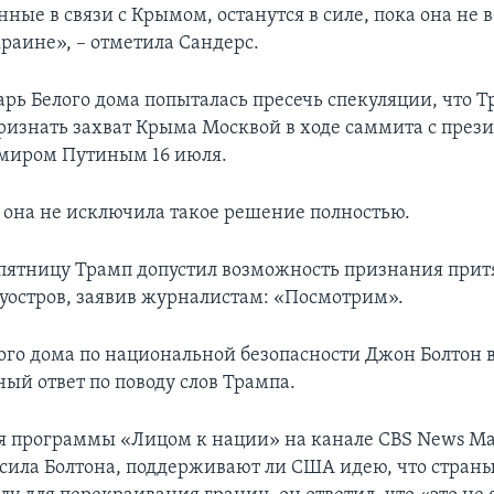
нные в связи с Крымом, останутся в силе, пока она не 
краине», – отметила Сандерс.
арь Белого дома попыталась пресечь спекуляции, что 
признать захват Крыма Москвой в ходе саммита с през
миром Путиным 16 июля.
я она не исключила такое решение полностью.
ятницу Трамп допустил возможность признания при
луостров, заявив журналистам: «Посмотрим».
ого дома по национальной безопасности Джон Болтон 
ый ответ по поводу слов Трампа.
я программы «Лицом к нации» на канале CBS News М
сила Болтона, поддерживают ли США идею, что страны