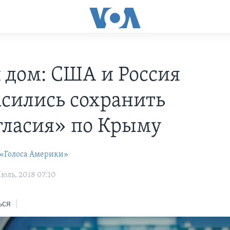
 дом: США и Россия
асились сохранить
гласия» по Крыму
 «Голоса Америки»
юль, 2018 07:10
ься