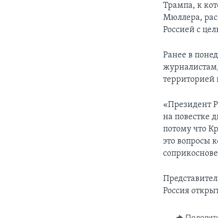
Трампа, к ко
Мюллера, рас
Россией с цел
Ранее в поне
журналистам,
территорией 
«Президент Р
на повестке д
потому что К
это вопросы 
соприкосновен
Представител
Россия откры
Поделит