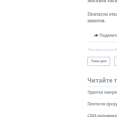
Москвой «ис
Пентагон отк
пилотов.
Поделит
This item is part of
Темы дня
Читайте 
Эрдоган завери
Пентагон пред
США напомнили