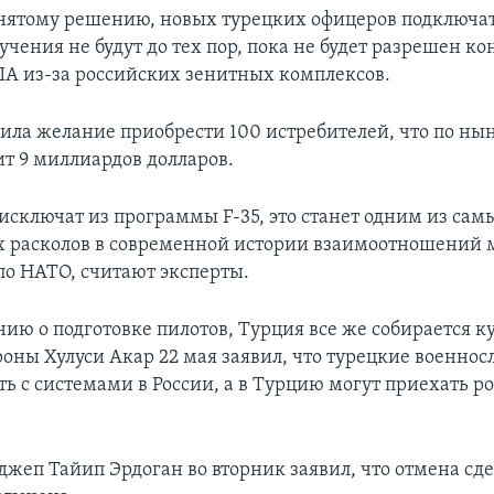
нятому решению, новых турецких офицеров подключат
учения не будут до тех пор, пока не будет разрешен к
А из-за российских зенитных комплексов.
ила желание приобрести 100 истребителей, что по н
ит 9 миллиардов долларов.
исключат из программы F-35, это станет одним из сам
 расколов в современной истории взаимоотношений 
о НАТО, считают эксперты.
ию о подготовке пилотов, Турция все же собирается к
оны Хулуси Акар 22 мая заявил, что турецкие военно
ть с системами в России, а в Турцию могут приехать р
джеп Тайип Эрдоган во вторник заявил, что отмена сде