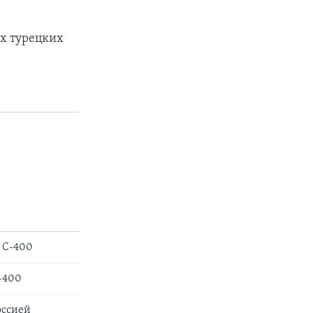
ых турецких
в С-400
-400
оссией