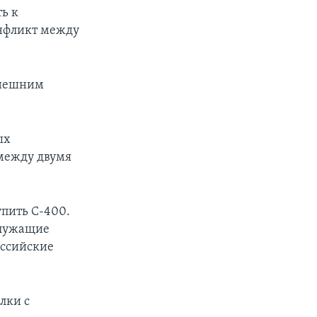
ь к
онфликт между
ынешним
ых
между двумя
упить С-400.
служащие
оссийские
лки с