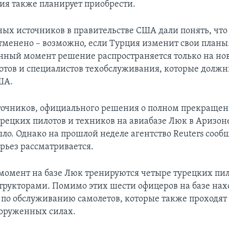
ия также планирует приобрести.
ых источников в правительстве США дали понять, чт
тменено – возможно, если Турция изменит свои планы
анный момент решение распространяется только на но
отов и специалистов техобслуживания, которые долж
ША.
точников, официального решения о полном прекраще
урецких пилотов и техников на авиабазе Люк в Аризон
ло. Однако на прошлой неделе агентство Reuters сообщ
ерьез рассматривается.
момент на базе Люк тренируются четыре турецких пил
трукторами. Помимо этих шести офицеров на базе нах
 по обслуживанию самолетов, которые также проходят
ооруженных силах.