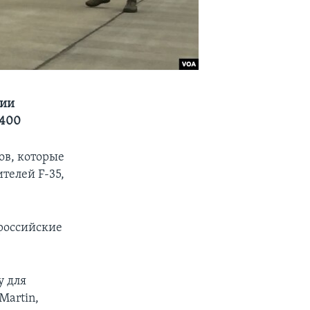
ции
-400
в, которые
телей F-35,
 российские
у для
Martin,