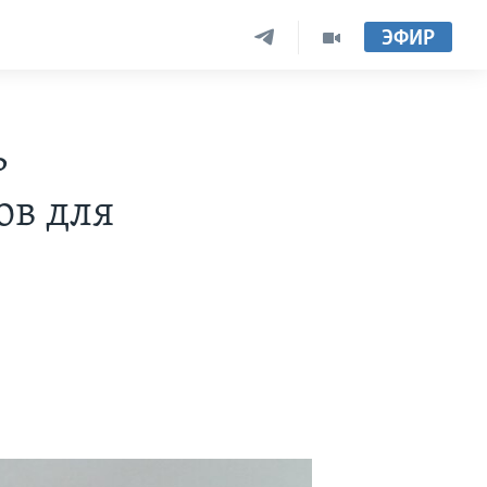
ЭФИР
ь
ов для