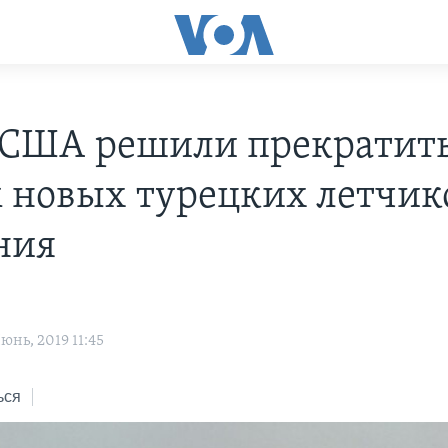
США решили прекратит
 новых турецких летчик
ния
нь, 2019 11:45
ься