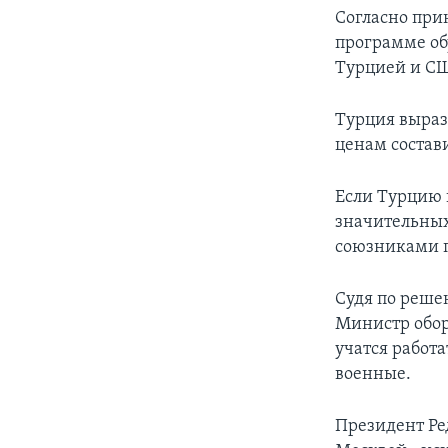
Согласно при
программе об
Турцией и СШ
Турция выраз
ценам состав
Если Турцию 
значительных
союзниками п
Судя по решен
Министр обор
учатся работа
военные.
Президент Ре