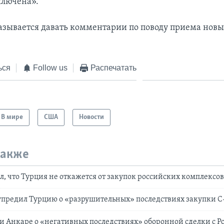
ключена».
азывается давать комментарии по поводу приема нов
ься
Follow us
Распечатать
В мире
США
Новости
также
л, что Турция не откажется от закупок российских комплексо
упредил Турцию о «разрушительных» последствиях закупки С
 Анкаре о «негативных последствиях» оборонной сделки с Р