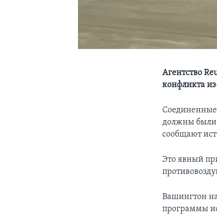
Агентство Reu
конфликта из
Соединенные 
должны были 
сообщают ист
Это явный пр
противовозду
Вашингтон на
программы ис