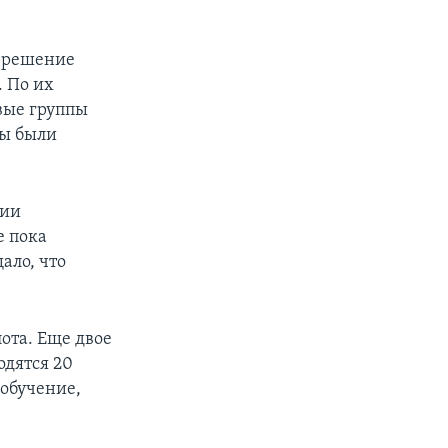
о решение
. По их
вые группы
ны были
нии
е пока
ало, что
ота. Еще двое
одятся 20
 обучение,