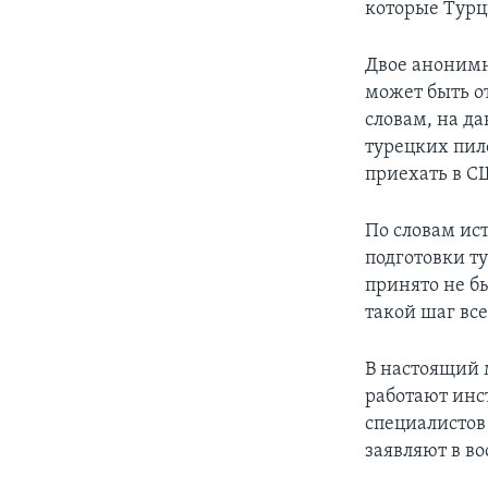
которые Турц
Двое анонимн
может быть о
словам, на д
турецких пил
приехать в С
По словам ис
подготовки т
принято не бы
такой шаг вс
В настоящий 
работают инс
специалистов
заявляют в в