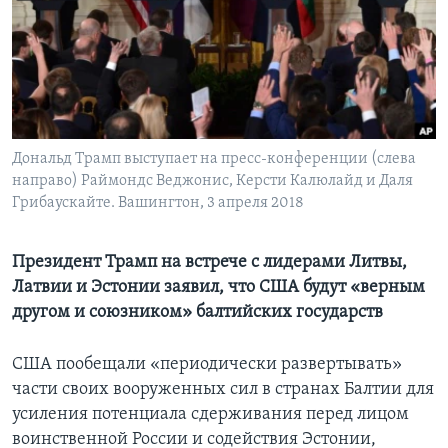
Learning English
СОЦИАЛЬНЫЕ СЕТИ
Дональд Трамп выступает на пресс-конференции (слева
направо) Раймондс Веджонис, Керсти Калюлайд и Даля
Языки
Грибаускайте. Вашингтон, 3 апреля 2018
Президент Трамп на встрече с лидерами Литвы,
Латвии и Эстонии заявил, что США будут «верным
другом и союзником» балтийских государств
США пообещали «периодически развертывать»
части своих вооруженных сил в странах Балтии для
усиления потенциала сдерживания перед лицом
воинственной России и содействия Эстонии,