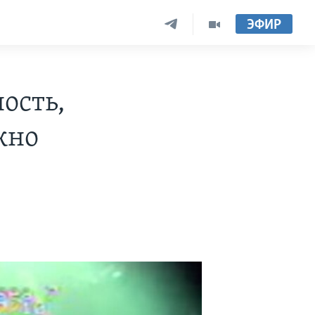
ЭФИР
ость,
жно