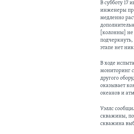
В субботу 17
инженеры про
медленно рас
дополнительн
[колонны] не 
подчеркнуть,
этапе нет ни
В ходе испыт
мониторинг с
другого обор
оказывает ко
океанов и ат
Уэллс сообщи
скважины, по
скважина выб