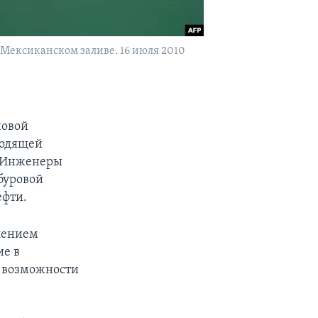
 Мексиканском заливе. 16 июля 2010
а
новой
ходящей
. Инженеры
 буровой
ефти.
лением
ие в
и возможности