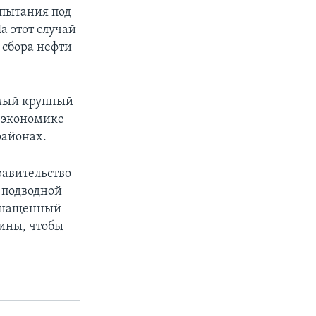
спытания под
 этот случай
 сбора нефти
амый крупный
, экономике
районах.
равительство
 подводной
оснащенный
ины, чтобы