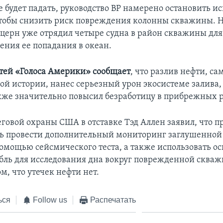
е будет падать, руководство BP намерено остановить и
тобы снизить риск повреждения колонны скважины. На
церн уже отрядил четыре судна в район скважины для
ения ее попадания в океан.
тей «Голоса Америки» сообщает
, что разлив нефти, с
ой истории, нанес серьезный урон экосистеме залива
акже значительно повысил безработицу в прибрежных 
говой охраны США в отставке Тэд Аллен заявил, что п
ь провести дополнительный мониторинг заглушенной
омощью сейсмического теста, а также использовать 
бль для исследования дна вокруг поврежденной скваж
ом, что утечек нефти нет.
ься
Follow us
Распечатать