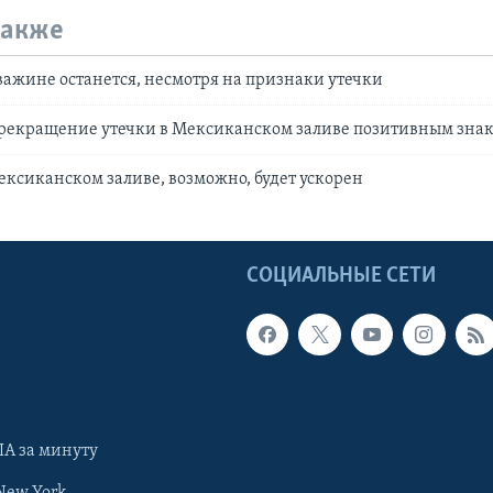
также
важине останется, несмотря на признаки утечки
прекращение утечки в Мексиканском заливе позитивным зна
ексиканском заливе, возможно, будет ускорен
Ы
СОЦИАЛЬНЫЕ СЕТИ
А за минуту
New York