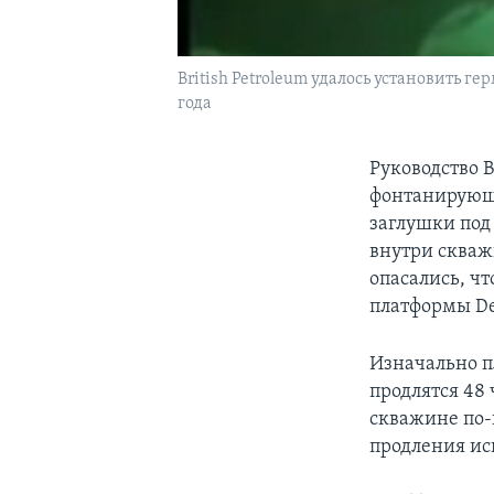
British Petroleum удалось установить
года
Руководство B
фонтанирующе
заглушки под
внутри скваж
опасались, чт
платформы Dee
Изначально п
продлятся 48 
скважине по-
продления ис