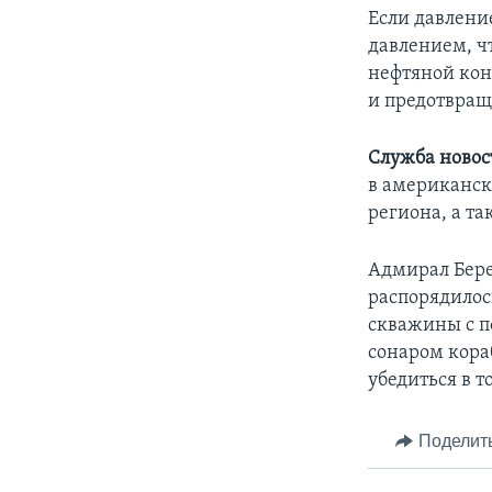
Если давлени
давлением, ч
нефтяной кон
и предотвращ
Служба новос
в американск
региона, а т
Адмирал Бере
распорядилос
скважины с п
сонаром кора
убедиться в т
Поделит