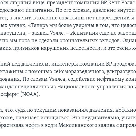
 июля старший вице-президент компании BP Кент Уэллс
должают испытания. По его словам, давление внутр
тет, а значит, в колонне скважины нет повреждений и
ых утечек. «Теперь мы более уверены в том, что целос
нарушена, – заявил Уэллс. – Испытания еще не заверш
 что мы пока не сделали окончательных выводов. Одна
каких признаков нарушения целостности, и это очень 
аний под давлением, инженеры компании BP продолж
кважины с помощью сейсморазведочного, ультразвуко
удования. По словам Уэллса, содействие нефтяному ко
манда специалистов из Национального управления по
мосферы (NOAA).
л, что, судя по текущим показаниям давления, нефтяно
хоже, начинает истощаться. Это неудивительно, учиты
расывала нефть в воды Мексиканского залива с апреля