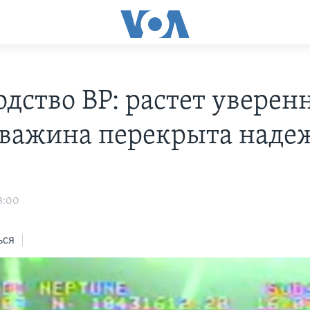
дство BP: растет уверенн
кважина перекрыта наде
3:00
ься