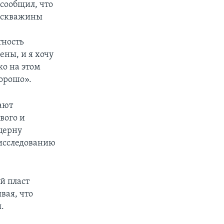
 сообщил, что
и скважины
тность
ены, и я хочу
ко на этом
хорошо».
ают
вого и
нцерну
 исследованию
й пласт
вая, что
.