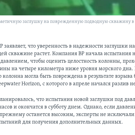
 герметичную заглушку на поврежденную подводную скважину в
P заявляет, что уверенность в надежности заглушки н
й скважине растет. Компания BP начала испытания 
 давлением, чтобы оценить целостность колонны, про
ины на четыре километра ниже уровня морского дна
о колонна могла быть повреждена в результате взрыва
pwater Horizon, с которого в апреле начался разлив н
ланировалось, что испытания новой заглушки под дав
часов и окончатся в субботу днем. Однако, если давлен
прежнему останется высоким, эксперты не исключал
пытаний для получения дополнительных данных.