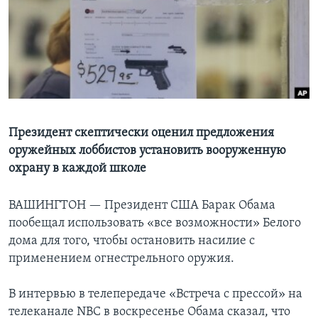
Learning English
СОЦИАЛЬНЫЕ СЕТИ
Языки
Президент скептически оценил предложения
оружейных лоббистов установить вооруженную
охрану в каждой школе
ВАШИНГТОН —
Президент США Барак Обама
пообещал использовать «все возможности» Белого
дома для того, чтобы остановить насилие с
применением огнестрельного оружия.
В интервью в телепередаче «Встреча с прессой» на
телеканале NBC в воскресенье Обама сказал, что