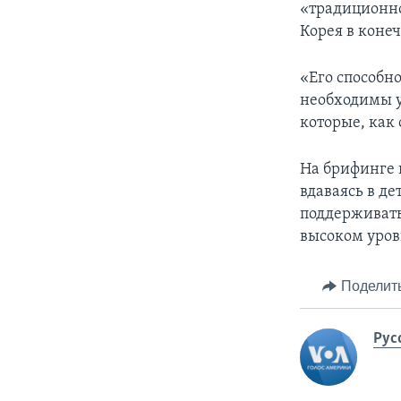
«традиционно
Корея в конеч
«Его способно
необходимы у
которые, как 
На брифинге 
вдаваясь в де
поддерживать
высоком уров
Поделит
Рус