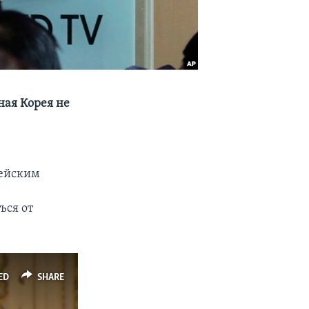
ная Корея не
рейским
ься от
ED
SHARE