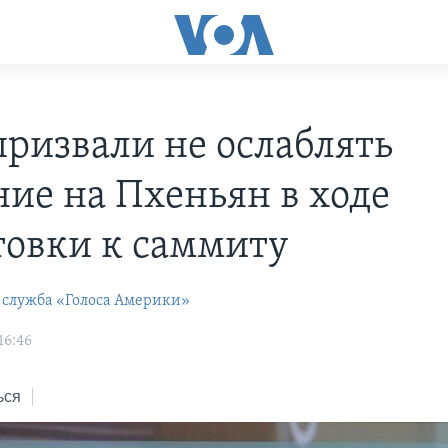
ризвали не ослаблять
ние на Пхеньян в ходе
товки к саммиту
 служба «Голоса Америки»
16:46
ься