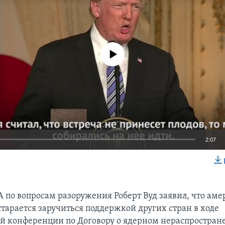
No media source currently available
2:07
EMBED
 по вопросам разоружения Роберт Вуд заявил, что ам
старается заручиться поддержкой других стран в ходе
й конференции по Договору о ядерном нераспростран