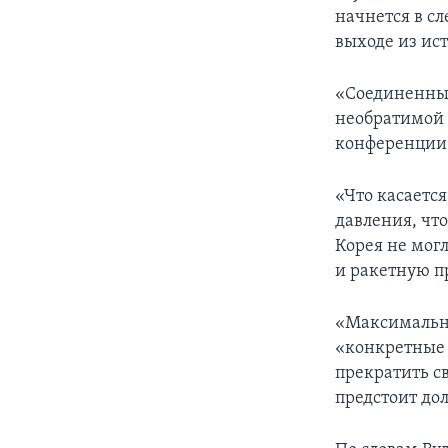
начнется в с
выходе из ис
«Соединенны
необратимой 
конференции
«Что касаетс
давления, чт
Корея не мог
и ракетную п
«Максимально
«конкретные 
прекратить с
предстоит дол