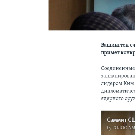
Вашингтон сч
примет конкр
Соединенные 
запланирован
лидером Ким
дипломатичес
ядерного ору
Саммит СШ
by
ГОЛОС А