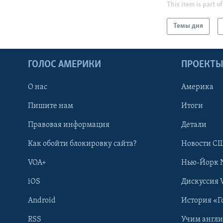
This item is part of
Темы дня
ГОЛОС АМЕРИКИ
ПРОЕКТ
О нас
Америка
Пишите нам
Итоги
Правовая информация
Детали
Как обойти блокировку сайта?
Новости СШ
VOA+
Нью-Йорк 
iOS
Дискуссия 
Android
История «Г
RSS
Учим англ