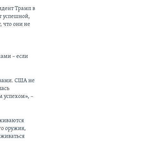
идент Трамп в
т успешной,
, что они не
ами – если
азами. США не
лась
м успехом», –
рживаются
го оружия,
рживаться