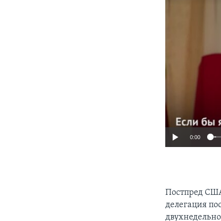
0:00
Постпред США
делегация по
двухнедельно