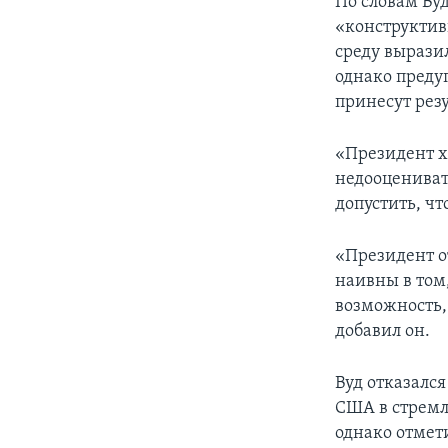
По словам Ву
«конструктив
среду вырази
однако предуп
принесут резу
«Президент х
недооцениват
допустить, что
«Президент о
наивны в том,
возможность, 
добавил он.
Вуд отказалс
США в стремл
однако отмет