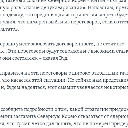
да, главный союзник Северной Кореи – Китай – сыграл
ную роль в плане денуклеаризации». Напомним, през
л надежду, что предстоящая историческая встреча буде
редил, что намерен выйти из переговоров, если сочтет
льтатов.
орошо умеет заключать договоренности, не стоит его
ь… Эти переговоры будут сопряжены с высокими ставк
 они состоятся», – сказал Вуд.
тправится на эти переговоры с широко открытыми гл
 что касается этой ситуации. Но сейчас нам представи
и, будем надеяться, этот саммит увенчается некоторы
я сообщить подробности о том, какой стратегии приде
ении заставить Северную Корею отказаться от ядерно
ил, что Трамп четко дал понять, что не намерен приде