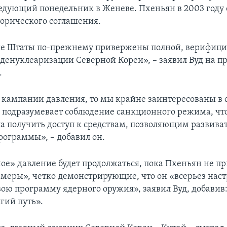
ледующий понедельник в Женеве. Пхеньян в 2003 году 
торического соглашения.
е Штаты по-прежнему привержены полной, верифици
денуклеаризации Северной Кореи», – заявил Вуд на пр
.
я кампании давления, то мы крайне заинтересованы в
о подразумевает соблюдение санкционного режима, чт
ла получить доступ к средствам, позволяющим развива
рограммы», – добавил он.
е» давление будет продолжаться, пока Пхеньян не п
меры», четко демонстрирующие, что он «всерьез нас
вою программу ядерного оружия», заявил Вуд, добавив
гий путь».