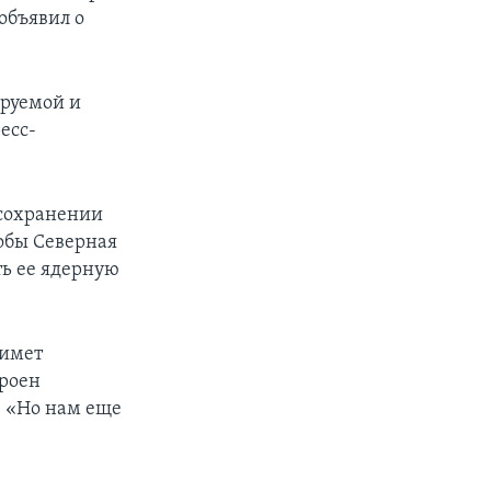
объявил о
px
width
руемой и
есс-
 сохранении
обы Северная
ть ее ядерную
римет
троен
: «Но нам еще