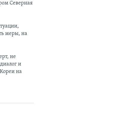
ором Северная
итуации,
ть меры, на
ерт, не
 диалог и
Кореи на