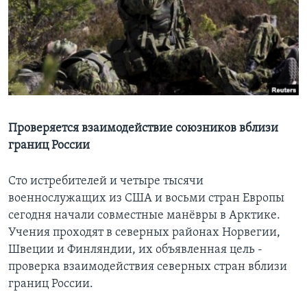
Learning English
СОЦИАЛЬНЫЕ СЕТИ
Языки
Проверяется взаимодействие союзников вблизи
границ России
Сто истребителей и четыре тысячи
военнослужащих из США и восьми стран Европы
сегодня начали совместные манёвры в Арктике.
Учения проходят в северных районах Норвегии,
Швеции и Финляндии, их объявленная цель -
проверка взаимодействия северных стран вблизи
границ России.