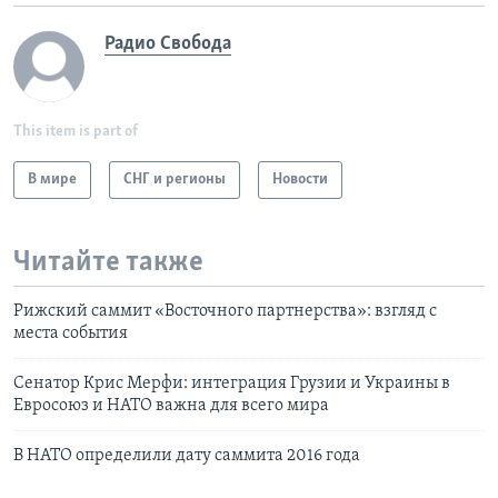
Радио Свобода
This item is part of
В мире
СНГ и регионы
Новости
Читайте также
Рижский саммит «Восточного партнерства»: взгляд c
места события
Сенатор Крис Мерфи: интеграция Грузии и Украины в
Евросоюз и НАТО важна для всего мира
В НАТО определили дату саммита 2016 года