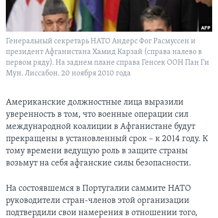
Learning English
Генеральный секретарь НАТО Андерс Фог Расмуссен и
СОЦИАЛЬНЫЕ СЕТИ
президент Афганистана Хамид Карзай (справа налево в
первом ряду). На заднем плане справа Генсек ООН Пан Ги
Мун. Лиссабон. 20 ноября 2010 года
Языки
Американские должностные лица выразили
уверенность в том, что военные операции сил
международной коалиции в Афганистане будут
прекращены в установленный срок – к 2014 году. К
тому времени ведущую роль в защите страны
возьмут на себя афганские силы безопасности.
На состоявшемся в Португалии саммите НАТО
руководители стран-членов этой организации
подтвердили свои намерения в отношении того,