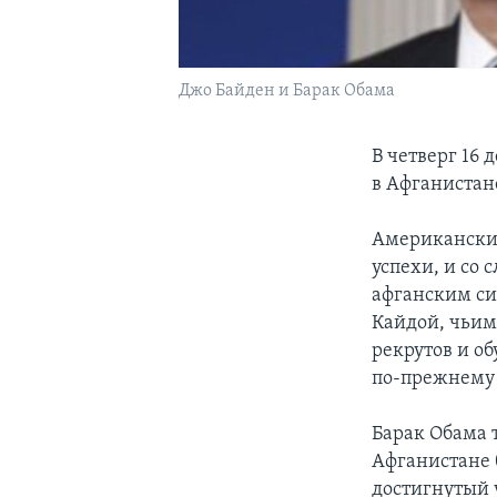
Джо Байден и Барак Обама
В четверг 16
в Афганистан
Американский
успехи, и со 
афганским си
Кайдой, чьим
рекрутов и о
по-прежнему 
Барак Обама 
Афганистане 
достигнутый 