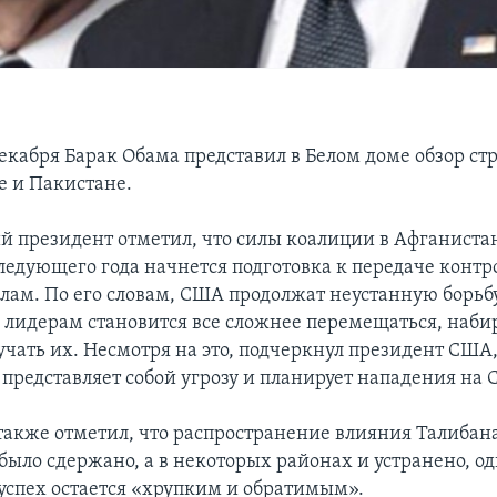
 декабря Барак Обама представил в Белом доме обзор с
е и Пакистане.
 президент отметил, что силы коалиции в Афганиста
следующего года начнется подготовка к передаче контр
лам. По его словам, США продолжат неустанную борьбу
 лидерам становится все сложнее перемещаться, наби
бучать их. Несмотря на это, подчеркнул президент США
представляет собой угрозу и планирует нападения на
также отметил, что распространение влияния Талибана
было сдержано, а в некоторых районах и устранено, о
успех остается «хрупким и обратимым».