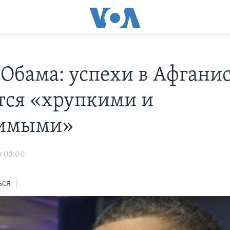
 Обама: успехи в Афгани
тся «хрупкими и
тимыми»
0 03:00
ься