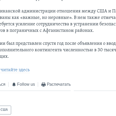
ериканской администрации отношения между США и 
ваны как «важные, но неровные». В нем также отмечае
ебуется усиление сотрудничества в устранении безоп
тов в пограничных с Афганистаном районах.
ии был представлен спустя год после объявления о ввод
ополнительного контингента численностью в 30 тыся
щих.
читайте здесь
ься
Follow us
Распечатать
США