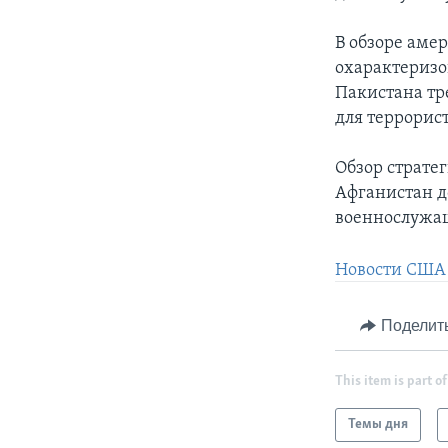
В обзоре ам
охарактеризо
Пакистана тр
для террорис
Обзор стратег
Афганистан д
военнослужа
Новости США 
Поделит
This item is part of
Темы дня