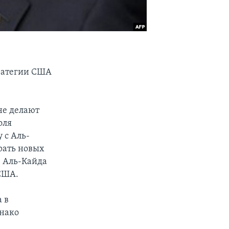
тратегии США
не делают
оля
 с Аль-
рать новых
, Аль-Кайда
 США.
 в
днако