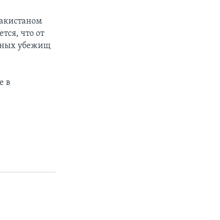
Пакистаном
тся, что от
асных убежищ
е в
ч